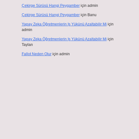
Çekirge Sürüsü Hangi Peygamber
için
admin
Çekirge Sürüsü Hangi Peygamber
için
Banu
Yapay Zeka Öğretmenlerin Iş Yükünü Azaltabilir Mi
için
admin
Yapay Zeka Öğretmenlerin Iş Yükünü Azaltabilir Mi
için
Taylan
Fallot Neden Olur
için
admin