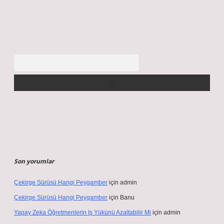
Arama
Son yorumlar
Çekirge Sürüsü Hangi Peygamber
için
admin
Çekirge Sürüsü Hangi Peygamber
için
Banu
Yapay Zeka Öğretmenlerin Iş Yükünü Azaltabilir Mi
için
admin