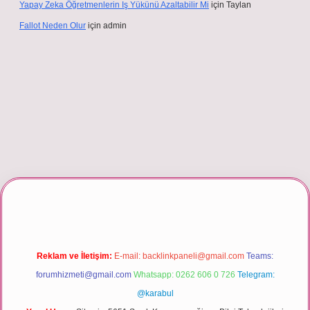
Yapay Zeka Öğretmenlerin Iş Yükünü Azaltabilir Mi
için
Taylan
Fallot Neden Olur
için
admin
texper giriş
Reklam ve İletişim:
E-mail:
backlinkpaneli@gmail.com
Teams:
forumhizmeti@gmail.com
Whatsapp: 0262 606 0 726
Telegram:
@karabul