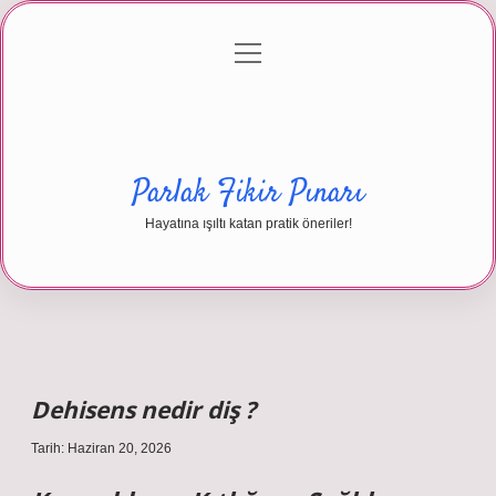
menüyü
Anasayfa
Gizlilik Politikası
Yasal Uyarı
aç
Hakkımızda
Parlak Fikir Pınarı
Hayatına ışıltı katan pratik öneriler!
Dehisens nedir diş ?
Tarih: Haziran 20, 2026