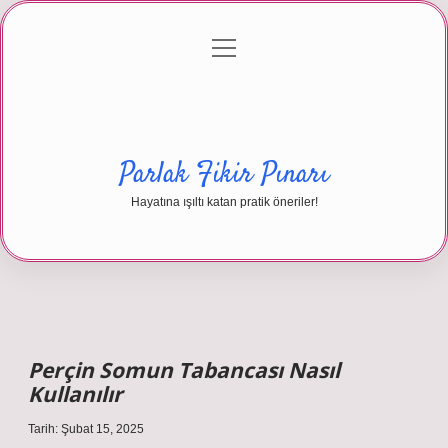
menüyü
Anasayfa
Gizlilik Politikası
Yasal Uyarı
aç
Hakkımızda
Parlak Fikir Pınarı
Hayatına ışıltı katan pratik öneriler!
Perçin Somun Tabancası Nasıl
Kullanılır
Tarih: Şubat 15, 2025