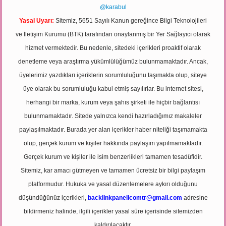
@karabul
Yasal Uyarı:
Sitemiz, 5651 Sayılı Kanun gereğince Bilgi Teknolojileri
ve İletişim Kurumu (BTK) tarafından onaylanmış bir Yer Sağlayıcı olarak
hizmet vermektedir. Bu nedenle, sitedeki içerikleri proaktif olarak
denetleme veya araştırma yükümlülüğümüz bulunmamaktadır. Ancak,
üyelerimiz yazdıkları içeriklerin sorumluluğunu taşımakta olup, siteye
üye olarak bu sorumluluğu kabul etmiş sayılırlar. Bu internet sitesi,
herhangi bir marka, kurum veya şahıs şirketi ile hiçbir bağlantısı
bulunmamaktadır. Sitede yalnızca kendi hazırladığımız makaleler
paylaşılmaktadır. Burada yer alan içerikler haber niteliği taşımamakta
olup, gerçek kurum ve kişiler hakkında paylaşım yapılmamaktadır.
Gerçek kurum ve kişiler ile isim benzerlikleri tamamen tesadüfidir.
Sitemiz, kar amacı gütmeyen ve tamamen ücretsiz bir bilgi paylaşım
platformudur. Hukuka ve yasal düzenlemelere aykırı olduğunu
düşündüğünüz içerikleri,
backlinkpanelicomtr@gmail.com
adresine
bildirmeniz halinde, ilgili içerikler yasal süre içerisinde sitemizden
kaldırılacaktır.