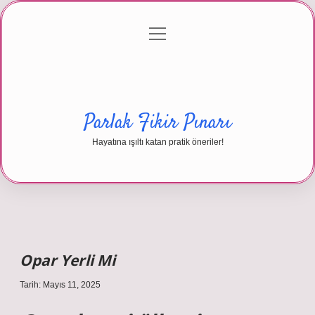
menüyü
Anasayfa
Gizlilik Politikası
Yasal Uyarı
aç
Hakkımızda
Parlak Fikir Pınarı
Hayatına ışıltı katan pratik öneriler!
Opar Yerli Mi
Tarih: Mayıs 11, 2025