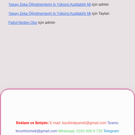
Yapay Zeka Öğretmenlerin Iş Yükünü Azaltabilir Mi
için
admin
Yapay Zeka Öğretmenlerin Iş Yükünü Azaltabilir Mi
için
Taylan
Fallot Neden Olur
için
admin
r giriş
Reklam ve İletişim:
E-mail:
backlinkpaneli@gmail.com
Teams:
forumhizmeti@gmail.com
Whatsapp: 0262 606 0 726
Telegram: