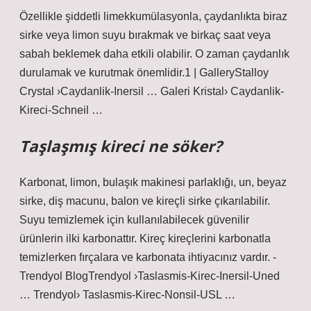
Özellikle şiddetli limekkumülasyonla, çaydanlıkta biraz
sirke veya limon suyu bırakmak ve birkaç saat veya
sabah beklemek daha etkili olabilir. O zaman çaydanlık
durulamak ve kurutmak önemlidir.1 | GalleryStalloy
Crystal ›Caydanlik-Inersil … Galeri Kristal› Caydanlik-
Kireci-Schneil …
Taşlaşmış kireci ne söker?
Karbonat, limon, bulaşık makinesi parlaklığı, un, beyaz
sirke, diş macunu, balon ve kireçli sirke çıkarılabilir.
Suyu temizlemek için kullanılabilecek güvenilir
ürünlerin ilki karbonattır. Kireç kireçlerini karbonatla
temizlerken fırçalara ve karbonata ihtiyacınız vardır. -
Trendyol BlogTrendyol ›Taslasmis-Kirec-Inersil-Uned
… Trendyol› Taslasmis-Kirec-Nonsil-USL …