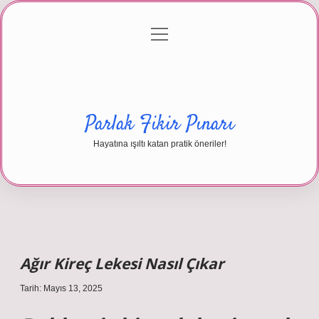
menüyü
Anasayfa
Gizlilik Politikası
Yasal Uyarı
aç
Hakkımızda
Parlak Fikir Pınarı
Hayatına ışıltı katan pratik öneriler!
Ağır Kireç Lekesi Nasıl Çıkar
Tarih: Mayıs 13, 2025