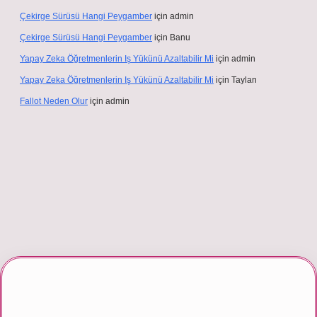
Çekirge Sürüsü Hangi Peygamber
için
admin
Çekirge Sürüsü Hangi Peygamber
için
Banu
Yapay Zeka Öğretmenlerin Iş Yükünü Azaltabilir Mi
için
admin
Yapay Zeka Öğretmenlerin Iş Yükünü Azaltabilir Mi
için
Taylan
Fallot Neden Olur
için
admin
er giriş