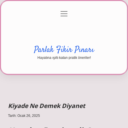
menüyü
Anasayfa
Gizlilik Politikası
Yasal Uyarı
aç
Hakkımızda
Parlak Fikir Pınarı
Hayatına ışıltı katan pratik öneriler!
Kiyade Ne Demek Diyanet
Tarih: Ocak 26, 2025