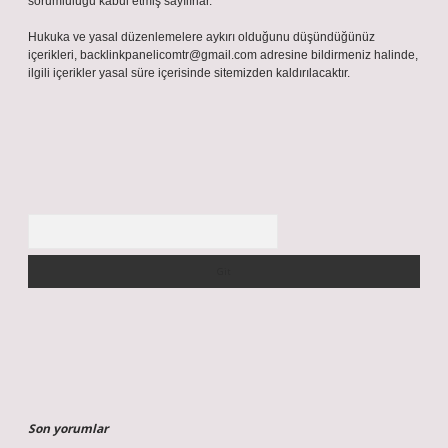
sorumluluğu kabul etmiş sayılırlar.
Hukuka ve yasal düzenlemelere aykırı olduğunu düşündüğünüz
içerikleri,
backlinkpanelicomtr@gmail.com
adresine bildirmeniz halinde,
ilgili içerikler yasal süre içerisinde sitemizden kaldırılacaktır.
Arama
Son yorumlar