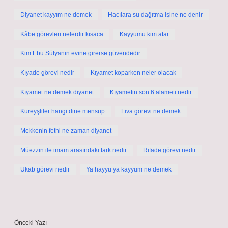
Diyanet kayyım ne demek
Hacılara su dağıtma işine ne denir
Kâbe görevleri nelerdir kısaca
Kayyumu kim atar
Kim Ebu Süfyanın evine girerse güvendedir
Kıyade görevi nedir
Kıyamet koparken neler olacak
Kıyamet ne demek diyanet
Kıyametin son 6 alameti nedir
Kureyşliler hangi dine mensup
Liva görevi ne demek
Mekkenin fethi ne zaman diyanet
Müezzin ile imam arasındaki fark nedir
Rifade görevi nedir
Ukab görevi nedir
Ya hayyu ya kayyum ne demek
Önceki Yazı