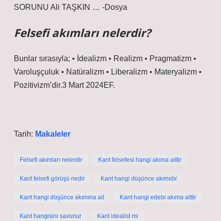
SORUNU Ali TAŞKIN … -Dosya
Felsefi akımları nelerdir?
Bunlar sırasıyla; • İdealizm • Realizm • Pragmatizm •
Varoluşçuluk • Natüralizm • Liberalizm • Materyalizm •
Pozitivizm’dir.3 Mart 2024EF.
Tarih:
Makaleler
Felsefi akımları nelerdir
Kant felsefesi hangi akıma aittir
Kant felsefi görüşü nedir
Kant hangi düşünce akımıdır
Kant hangi düşünce akımına ait
Kant hangi edebi akıma aittir
Kant hangisini savunur
Kant idealist mi