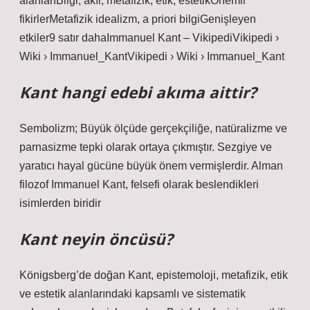
alanlarıBilgi, akıl, metafizik, etik, estetikÖnemli
fikirlerMetafizik idealizm, a priori bilgiGenişleyen
etkiler9 satır dahaImmanuel Kant – VikipediVikipedi ›
Wiki › Immanuel_KantVikipedi › Wiki › Immanuel_Kant
Kant hangi edebi akıma aittir?
Sembolizm; Büyük ölçüde gerçekçiliğe, natüralizme ve
parnasizme tepki olarak ortaya çıkmıştır. Sezgiye ve
yaratıcı hayal gücüne büyük önem vermişlerdir. Alman
filozof Immanuel Kant, felsefi olarak beslendikleri
isimlerden biridir
Kant neyin öncüsü?
Königsberg’de doğan Kant, epistemoloji, metafizik, etik
ve estetik alanlarındaki kapsamlı ve sistematik