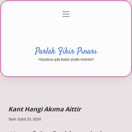
menüyü
Anasayfa
Gizlilik Politikası
Yasal Uyarı
aç
Hakkımızda
Parlak Fikir Pınarı
Hayatına ışıltı katan pratik öneriler!
Kant Hangi Akıma Aittir
Tarih: Eylül 23, 2024