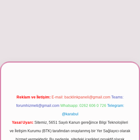
er giriş
Reklam ve İletişim:
E-mail:
backlinkpaneli@gmail.com
Teams:
forumhizmeti@gmail.com
Whatsapp: 0262 606 0 726
Telegram:
@karabul
Yasal Uyarı:
Sitemiz, 5651 Sayılı Kanun gereğince Bilgi Teknolojileri
ve İletişim Kurumu (BTK) tarafından onaylanmış bir Yer Sağlayıcı olarak
hizmet vermektedir. Bu nedenle, sitedeki içerikleri proaktif olarak