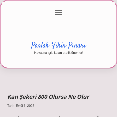
menüyü
Anasayfa
Gizlilik Politikası
Yasal Uyarı
aç
Hakkımızda
Parlak Fikir Pınarı
Hayatına ışıltı katan pratik öneriler!
Kan Şekeri 800 Olursa Ne Olur
Tarih: Eylül 6, 2025