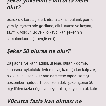
Şeker yükselince vücutta neler
olur?
Susuzluk, kuru ağız, sık idrara çıkma, bulanık görme,
yara iyileşmesinde gecikme, cilt kurutma ve kaşıntı,
zayıflık, yorgunluk ve kilo kaybı kan şekerinin
semptomlarıdır (hiperglisemi).
Şeker 50 olursa ne olur?
Baş ağrısı ve karın ağrısı, üfleme, bulanık görme,
konuşma, uykululuk, terleme, taşikardi (artan kalp atış
hızı) ile ilgili zorluklar orta derecede hipoglisemiyi
gösterirken, şiddetli hipoglisemideki şeker içeriği 50
mg/dl’den fazla düşer ve beyin bilinç kaybı olarak kalır.
Vücutta fazla kan olması ne