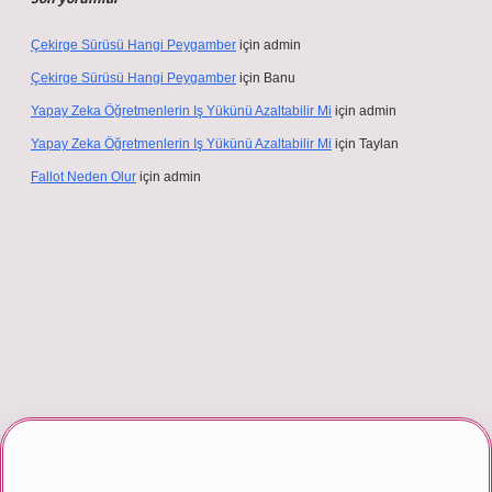
Çekirge Sürüsü Hangi Peygamber
için
admin
Çekirge Sürüsü Hangi Peygamber
için
Banu
Yapay Zeka Öğretmenlerin Iş Yükünü Azaltabilir Mi
için
admin
Yapay Zeka Öğretmenlerin Iş Yükünü Azaltabilir Mi
için
Taylan
Fallot Neden Olur
için
admin
riş