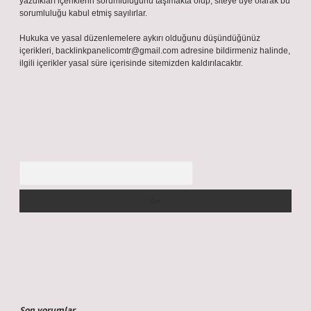
yazdıkları içeriklerin sorumluluğunu taşımakta olup, siteye üye olarak bu
sorumluluğu kabul etmiş sayılırlar.
Hukuka ve yasal düzenlemelere aykırı olduğunu düşündüğünüz
içerikleri,
backlinkpanelicomtr@gmail.com
adresine bildirmeniz halinde,
ilgili içerikler yasal süre içerisinde sitemizden kaldırılacaktır.
Arama
Son yorumlar