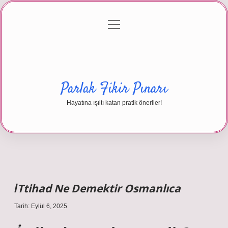
menüyü
Anasayfa
Gizlilik Politikası
Yasal Uyarı
aç
Hakkımızda
Parlak Fikir Pınarı
Hayatına ışıltı katan pratik öneriler!
İTtihad Ne Demektir Osmanlıca
Tarih: Eylül 6, 2025