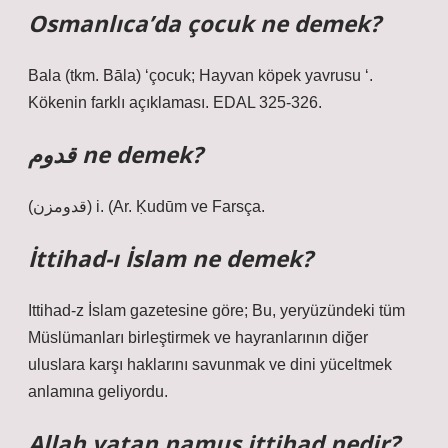
Osmanlıca’da çocuk ne demek?
Bala (tkm. Bāla) ‘çocuk; Hayvan köpek yavrusu ‘.
Kökenin farklı açıklaması. EDAL 325-326.
قدوم ne demek?
(ﻗﺪﻭﻣﺰﻥ) i. (Ar. Ḳudūm ve Farsça.
İttihad-ı İslam ne demek?
Ittihad-z İslam gazetesine göre; Bu, yeryüzündeki tüm
Müslümanları birleştirmek ve hayranlarının diğer
uluslara karşı haklarını savunmak ve dini yüceltmek
anlamına geliyordu.
Allah vatan namus ittihad nedir?