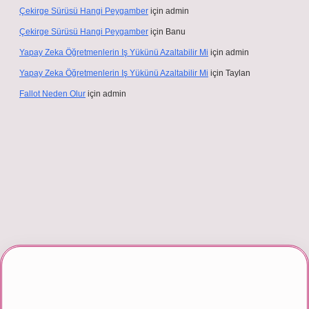
Çekirge Sürüsü Hangi Peygamber
için
admin
Çekirge Sürüsü Hangi Peygamber
için
Banu
Yapay Zeka Öğretmenlerin Iş Yükünü Azaltabilir Mi
için
admin
Yapay Zeka Öğretmenlerin Iş Yükünü Azaltabilir Mi
için
Taylan
Fallot Neden Olur
için
admin
 giriş