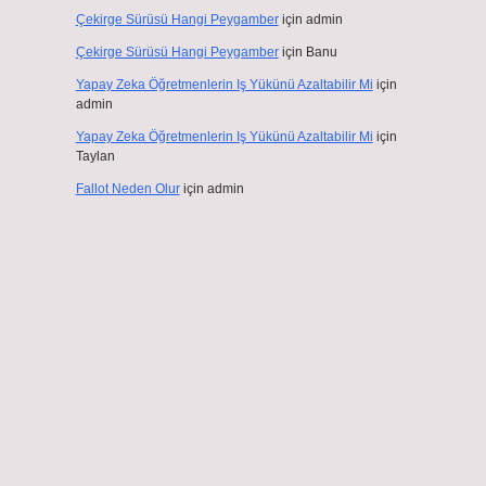
Çekirge Sürüsü Hangi Peygamber
için
admin
Çekirge Sürüsü Hangi Peygamber
için
Banu
Yapay Zeka Öğretmenlerin Iş Yükünü Azaltabilir Mi
için
admin
Yapay Zeka Öğretmenlerin Iş Yükünü Azaltabilir Mi
için
Taylan
Fallot Neden Olur
için
admin