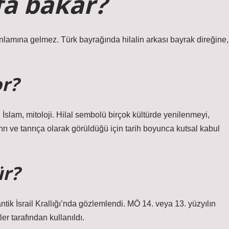
fa bakar?
nlamına gelmez. Türk bayrağında hilalin arkası bayrak direğine,
or?
 İslam, mitoloji. Hilal sembolü birçok kültürde yenilenmeyi,
anrı ve tanrıça olarak görüldüğü için tarih boyunca kutsal kabul
ür?
antik İsrail Krallığı’nda gözlemlendi. MÖ 14. veya 13. yüzyılın
r tarafından kullanıldı.