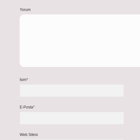
Yorum
İsim*
E-Posta*
Web Sitesi