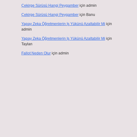
Çekirge Sürüsü Hangi Peygamber
için
admin
Çekirge Sürüsü Hangi Peygamber
için
Banu
Yapay Zeka Öğretmenlerin Iş Yükünü Azaltabilir Mi
için
admin
Yapay Zeka Öğretmenlerin Iş Yükünü Azaltabilir Mi
için
Taylan
Fallot Neden Olur
için
admin