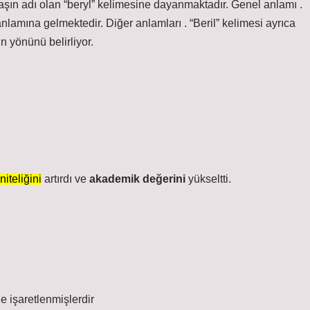
li taşın adı olan “beryl” kelimesine dayanmaktadır. Genel anlamı .
” anlamına gelmektedir. Diğer anlamları . “Beril” kelimesi ayrıca
n yönünü belirliyor.
niteliğini
artırdı ve
akademik değerini
yükseltti.
le işaretlenmişlerdir