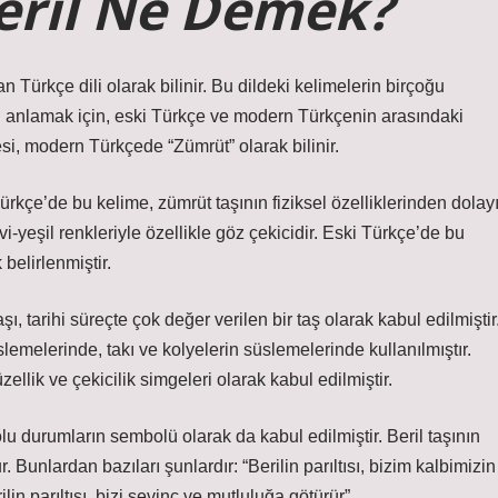
eril Ne Demek?
n Türkçe dili olarak bilinir. Bu dildeki kelimelerin birçoğu
 anlamak için, eski Türkçe ve modern Türkçenin arasındaki
mesi, modern Türkçede “Zümrüt” olarak bilinir.
ürkçe’de bu kelime, zümrüt taşının fiziksel özelliklerinden dolay
vi-yeşil renkleriyle özellikle göz çekicidir. Eski Türkçe’de bu
 belirlenmiştir.
taşı, tarihi süreçte çok değer verilen bir taş olarak kabul edilmiştir
slemelerinde, takı ve kolyelerin süslemelerinde kullanılmıştır.
ellik ve çekicilik simgeleri olarak kabul edilmiştir.
olu durumların sembolü olarak da kabul edilmiştir. Beril taşının
. Bunlardan bazıları şunlardır: “Berilin parıltısı, bizim kalbimizin
erilin parıltısı, bizi sevinç ve mutluluğa götürür”.