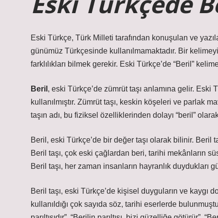
Eski Türkçede B
Eski Türkçe, Türk Milleti tarafından konuşulan ve yazıla
günümüz Türkçesinde kullanılmamaktadır. Bir kelimeyi
farklılıkları bilmek gerekir. Eski Türkçe’de “Beril” keli
Beril
, eski Türkçe’de zümrüt taşı anlamına gelir. Eski T
kullanılmıştır. Zümrüt taşı, keskin köşeleri ve parlak ma
taşın adı, bu fiziksel özelliklerinden dolayı “beril” olarak
Beril, eski Türkçe’de bir değer taşı olarak bilinir. Beril 
Beril taşı, çok eski çağlardan beri, tarihi mekânların sü
Beril taşı, her zaman insanların hayranlık duydukları güz
Beril taşı, eski Türkçe’de kişisel duyguların ve kaygı d
kullanıldığı çok sayıda söz, tarihi eserlerde bulunmuştur
parıltısıdır”, “Berilin parıltısı, bizi güzelliğe götürür”, “B