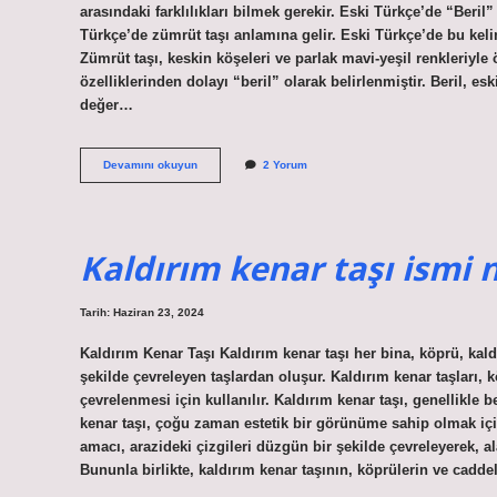
arasındaki farklılıkları bilmek gerekir. Eski Türkçe’de “Beril
Türkçe’de zümrüt taşı anlamına gelir. Eski Türkçe’de bu kelim
Zümrüt taşı, keskin köşeleri ve parlak mavi-yeşil renkleriyle ö
özelliklerinden dolayı “beril” olarak belirlenmiştir. Beril, eski
değer…
Eski
Devamını okuyun
2 Yorum
Türkçede
Beril
ne
demek
Kaldırım kenar taşı ismi 
Tarih: Haziran 23, 2024
Kaldırım Kenar Taşı Kaldırım kenar taşı her bina, köprü, kald
şekilde çevreleyen taşlardan oluşur. Kaldırım kenar taşları, 
çevrelenmesi için kullanılır. Kaldırım kenar taşı, genellikle 
kenar taşı, çoğu zaman estetik bir görünüme sahip olmak için
amacı, arazideki çizgileri düzgün bir şekilde çevreleyerek, a
Bununla birlikte, kaldırım kenar taşının, köprülerin ve caddel