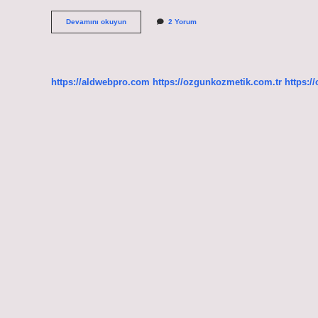
Kaldırım
Devamını okuyun
2 Yorum
kenar
taşı
ismi
nedir
https://aldwebpro.com
https://ozgunkozmetik.com.tr
https:/