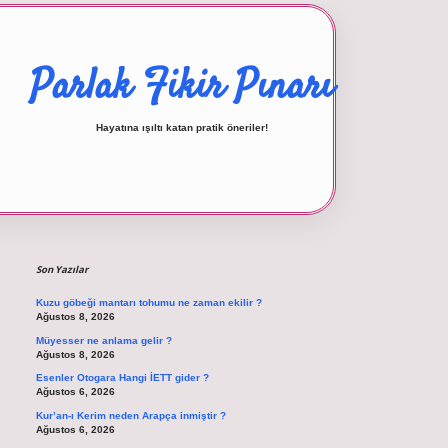
Parlak Fikir Pınarı
Hayatına ışıltı katan pratik öneriler!
Sidebar
betexper giriş
Son Yazılar
Kuzu göbeği mantarı tohumu ne zaman ekilir ?
Ağustos 8, 2026
Müyesser ne anlama gelir ?
Ağustos 8, 2026
Esenler Otogara Hangi İETT gider ?
Ağustos 6, 2026
Kur’an-ı Kerim neden Arapça inmiştir ?
Ağustos 6, 2026