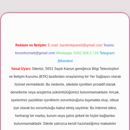
ş
Reklam ve İletişim:
E-mail:
backlinkpaneli@gmail.com
Teams:
forumhizmeti@gmail.com
Whatsapp: 0262 606 0 726
Telegram:
@karabul
Yasal Uyarı:
Sitemiz, 5651 Sayılı Kanun gereğince Bilgi Teknolojileri
ve İletişim Kurumu (BTK) tarafından onaylanmış bir Yer Sağlayıcı olarak
hizmet vermektedir. Bu nedenle, sitedeki içerikleri proaktif olarak
denetleme veya araştırma yükümlülüğümüz bulunmamaktadır. Ancak,
üyelerimiz yazdıkları içeriklerin sorumluluğunu taşımakta olup, siteye
üye olarak bu sorumluluğu kabul etmiş sayılırlar. Bu internet sitesi,
herhangi bir marka, kurum veya şahıs şirketi ile hiçbir bağlantısı
bulunmamaktadır. Sitede yalnızca kendi hazırladığımız makaleler