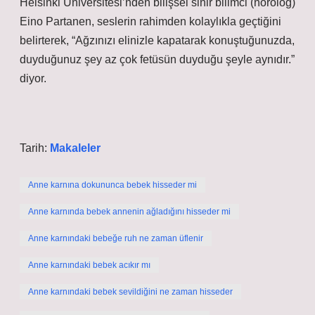
Helsinki Üniversitesi’nden bilişsel sinir bilimci (nörolog)
Eino Partanen, seslerin rahimden kolaylıkla geçtiğini
belirterek, “Ağzınızı elinizle kapatarak konuştuğunuzda,
duyduğunuz şey az çok fetüsün duyduğu şeyle aynıdır.”
diyor.
Tarih:
Makaleler
Anne karnına dokununca bebek hisseder mi
Anne karnında bebek annenin ağladığını hisseder mi
Anne karnındaki bebeğe ruh ne zaman üflenir
Anne karnındaki bebek acıkır mı
Anne karnındaki bebek sevildiğini ne zaman hisseder