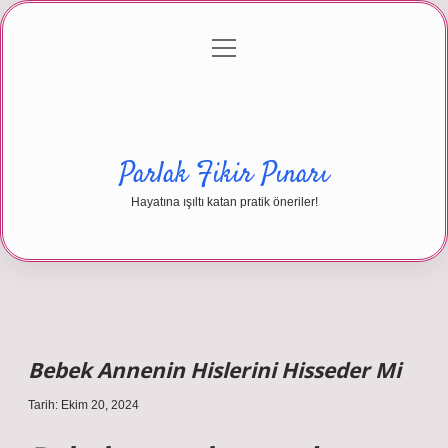
menüyü
Anasayfa
Gizlilik Politikası
Yasal Uyarı
aç
Hakkımızda
Parlak Fikir Pınarı
Hayatına ışıltı katan pratik öneriler!
Bebek Annenin Hislerini Hisseder Mi
Tarih: Ekim 20, 2024