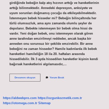
girdiğinde bebeğin kalp atış hızının arttığı ve hareketlerinin
arttığı bilinmektedir. Annedeki depresyon, anksiyete ve
uyum sorunları doğmamış çocuğu da etkileyebilmektedir.
İstenmeyen bebek hisseder mi? Bebeğin bilinçaltında her
türlü olumsuzluk, ama aynı zamanda olumlu şeyler de
depolanır. Bebekte istenmeyen bir bebek olma hissi de
vardır. Yeni doğan bebek, onu istenmeyen olarak gören
anne tarafından emzirilmeyi reddeder, ancak başka bir
anneden onu sorunsuz bir şekilde emzirebilir. Bir anne
bebeğini ne zaman hisseder? Hamile kadınlarda ilk bebek
hareketleri hamileliğin 18 ila 20. haftaları arasında
hissedilebilir. İlk 3 ayda hissedilen hareketler kişinin kendi
bağırsak hareketlerini algılamasıdır,…
Bebek
Devamını okuyun
Yorum Bırak
Annenin
Hislerini
Hisseder
Mi
https://aldwebpro.com
https://ozgunkozmetik.com.tr
https://otomega.com.tr
Sitemap