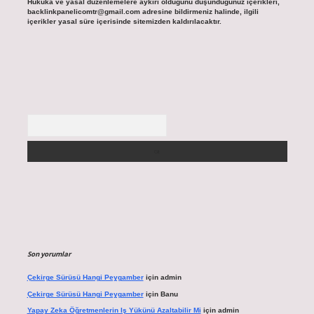
Hukuka ve yasal düzenlemelere aykırı olduğunu düşündüğünüz içerikleri,
backlinkpanelicomtr@gmail.com
adresine bildirmeniz halinde, ilgili
içerikler yasal süre içerisinde sitemizden kaldırılacaktır.
Arama
Son yorumlar
Çekirge Sürüsü Hangi Peygamber
için
admin
Çekirge Sürüsü Hangi Peygamber
için
Banu
Yapay Zeka Öğretmenlerin Iş Yükünü Azaltabilir Mi
için
admin