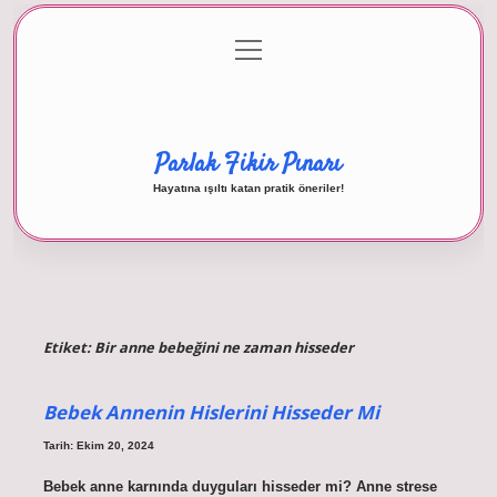
menüyü
Anasayfa
Gizlilik Politikası
Yasal Uyarı
aç
Hakkımızda
Parlak Fikir Pınarı
Hayatına ışıltı katan pratik öneriler!
Etiket:
Bir anne bebeğini ne zaman hisseder
Bebek Annenin Hislerini Hisseder Mi
Tarih: Ekim 20, 2024
Bebek anne karnında duyguları hisseder mi? Anne strese