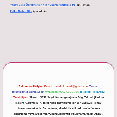
Yapay Zeka Öğretmenlerin Iş Yükünü Azaltabilir Mi
için
Taylan
Fallot Neden Olur
için
admin
betexper giriş
Reklam ve İletişim:
E-mail:
backlinkpaneli@gmail.com
Teams:
forumhizmeti@gmail.com
Whatsapp: 0262 606 0 726
Telegram: @karabul
Yasal Uyarı:
Sitemiz, 5651 Sayılı Kanun gereğince Bilgi Teknolojileri ve
İletişim Kurumu (BTK) tarafından onaylanmış bir Yer Sağlayıcı olarak
hizmet vermektedir. Bu nedenle, sitedeki içerikleri proaktif olarak
denetleme veya araştırma yükümlülüğümüz bulunmamaktadır. Ancak,