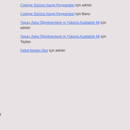
Çekirge Sürüsü Hangi Peygamber
için
admin
Çekirge Sürüsü Hangi Peygamber
için
Banu
Yapay Zeka Öğretmenlerin Iş Yükünü Azaltabilir Mi
için
admin
Yapay Zeka Öğretmenlerin Iş Yükünü Azaltabilir Mi
için
Taylan
Fallot Neden Olur
için
admin
n