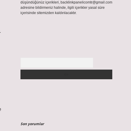
düşündüğünüz içerikleri,
backlinkpanelicomtr@gmail.com
adresine bildirmeniz halinde, ilgili içerikler yasal süre
içerisinde sitemizden kaldırılacaktır.
.
Arama
e
Son yorumlar