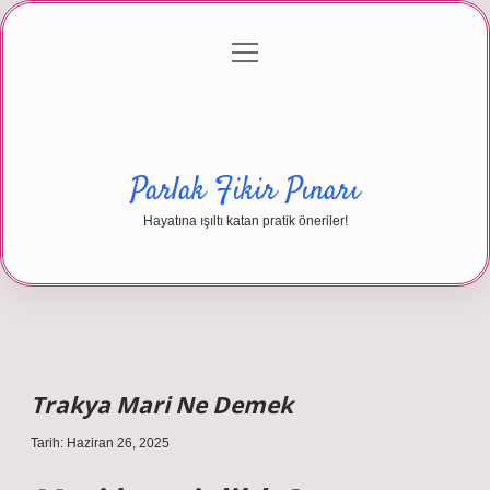
menüyü
Anasayfa
Gizlilik Politikası
Yasal Uyarı
aç
Hakkımızda
Parlak Fikir Pınarı
Hayatına ışıltı katan pratik öneriler!
Trakya Mari Ne Demek
Tarih: Haziran 26, 2025