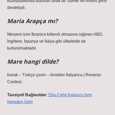
kuzeybatısında bulunan antik bir Sümer ve Amorit şehir
devletiydi.
Maria Arapça mı?
Meryem ismi İbranice kökenli olmasına rağmen ABD,
İngiltere, İspanya ve İtalya gibi ülkelerde de
kullanılmaktadır.
Mare hangi dilde?
kısrak – Türkçe çeviri – örnekler İtalyanca | Reverso
Context.
Tavsiyeli Bağlantılar:
Ebu Cehil Karpuzu Ismi
Nereden Gelir