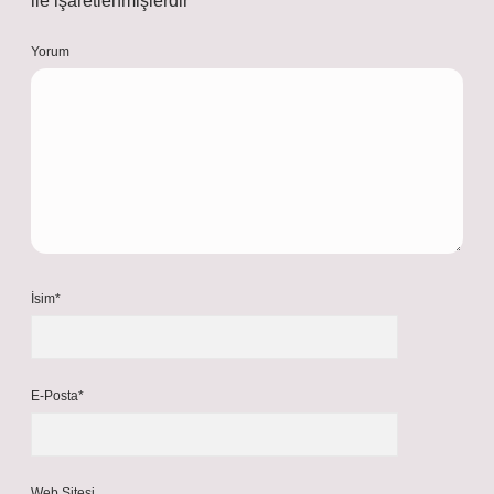
ile işaretlenmişlerdir
Yorum
İsim*
E-Posta*
Web Sitesi