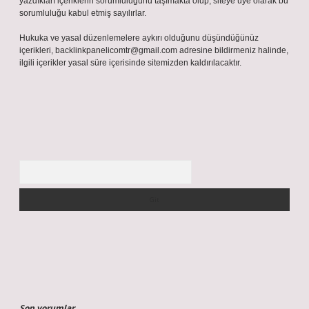
yazdıkları içeriklerin sorumluluğunu taşımakta olup, siteye üye olarak bu
sorumluluğu kabul etmiş sayılırlar.
Hukuka ve yasal düzenlemelere aykırı olduğunu düşündüğünüz
içerikleri,
backlinkpanelicomtr@gmail.com
adresine bildirmeniz halinde,
ilgili içerikler yasal süre içerisinde sitemizden kaldırılacaktır.
Arama
Son yorumlar