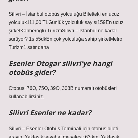
Silivri – İstanbul otobüs yolculuğu Biletteki en ucuz
yolculuk111,00 TLGünlük yolculuk sayısı159En ucuz
şirketKanberoğlu TurizmSilivri – İstanbul ne kadar
sürüyor? 1s 55dkEn çok yolculuğa sahip şirketMetro
Turizm1 satır daha
Esenler Otogar silivri’ye hangi
otobüs gider?
Otobüs: 76O, 75O, 39O, 303B numaralı otobüsleri
kullanabilirsiniz.
Silivri Esenler ne kadar?
Silivri – Esenler Otobüs Terminali için otobüs bileti
arayın. Yaklaşık seyahat mesafesi: 63 km. Yaklaşık