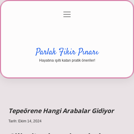
menüyü
Anasayfa
Gizlilik Politikası
Yasal Uyarı
aç
Hakkımızda
Parlak Fikir Pınarı
Hayatına ışıltı katan pratik öneriler!
Tepeörene Hangi Arabalar Gidiyor
Tarih: Ekim 14, 2024