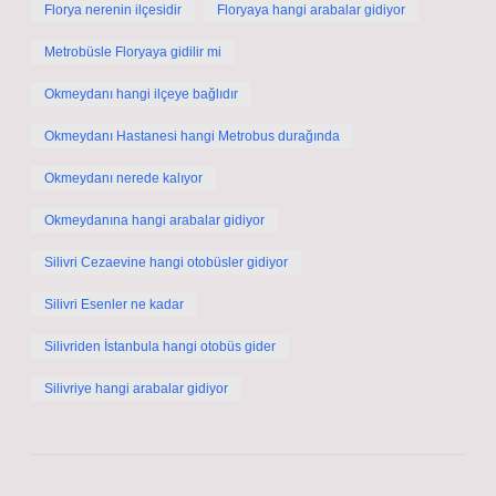
Florya nerenin ilçesidir
Floryaya hangi arabalar gidiyor
Metrobüsle Floryaya gidilir mi
Okmeydanı hangi ilçeye bağlıdır
Okmeydanı Hastanesi hangi Metrobus durağında
Okmeydanı nerede kalıyor
Okmeydanına hangi arabalar gidiyor
Silivri Cezaevine hangi otobüsler gidiyor
Silivri Esenler ne kadar
Silivriden İstanbula hangi otobüs gider
Silivriye hangi arabalar gidiyor