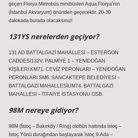
geçen Florya Metrobüs minibüsleri Aqua Florya’nın
(İstanbul Akvaryum) önünden geçecektir. 20-30
dakikada burada olacaksınız!
131YS nerelerden geçiyor?
131 AD BATTALGAZİ MAHALLESİ – ESTERGON
CADDESİ132V. PALMİYE 1 – YENİDOĞAN
KİŞİLERİ.KM71. CEVİZ PERONLARI – YENİDOĞAN
PERONLARI.SM6. SANCAKTEPE BELEDİYESİ –
BATTALGAZİ MAHALLESİUM74. BATTALGAZİ
MAHALLESİ – İTFAİYE İSTASYONU OSB.
98M nereye gidiyor?
98M (İstoç – Bakırköy / Ring) otobüs hattında İstoç –
İstoç Yönü durağından başlayarak İstoç 9.Ada –