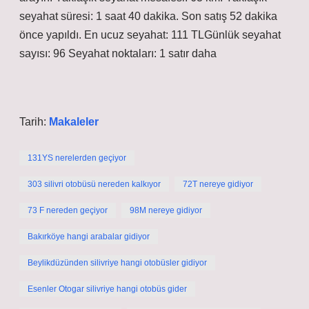
seyahat süresi: 1 saat 40 dakika. Son satış 52 dakika
önce yapıldı. En ucuz seyahat: 111 TLGünlük seyahat
sayısı: 96 Seyahat noktaları: 1 satır daha
Tarih:
Makaleler
131YS nerelerden geçiyor
303 silivri otobüsü nereden kalkıyor
72T nereye gidiyor
73 F nereden geçiyor
98M nereye gidiyor
Bakırköye hangi arabalar gidiyor
Beylikdüzünden silivriye hangi otobüsler gidiyor
Esenler Otogar silivriye hangi otobüs gider