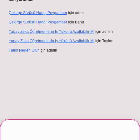
Çekirge Sürüsü Hangi Peygamber
için
admin
Çekirge Sürüsü Hangi Peygamber
için
Banu
Yapay Zeka Öğretmenlerin Iş Yükünü Azaltabilir Mi
için
admin
Yapay Zeka Öğretmenlerin Iş Yükünü Azaltabilir Mi
için
Taylan
Fallot Neden Olur
için
admin
riş