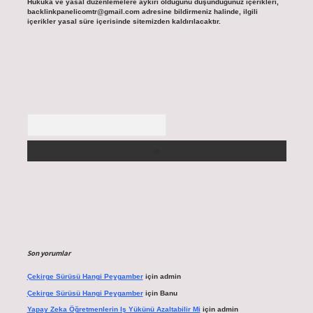
Hukuka ve yasal düzenlemelere aykırı olduğunu düşündüğünüz içerikleri,
backlinkpanelicomtr@gmail.com
adresine bildirmeniz halinde, ilgili
içerikler yasal süre içerisinde sitemizden kaldırılacaktır.
Arama
Son yorumlar
Çekirge Sürüsü Hangi Peygamber
için
admin
Çekirge Sürüsü Hangi Peygamber
için
Banu
Yapay Zeka Öğretmenlerin Iş Yükünü Azaltabilir Mi
için
admin