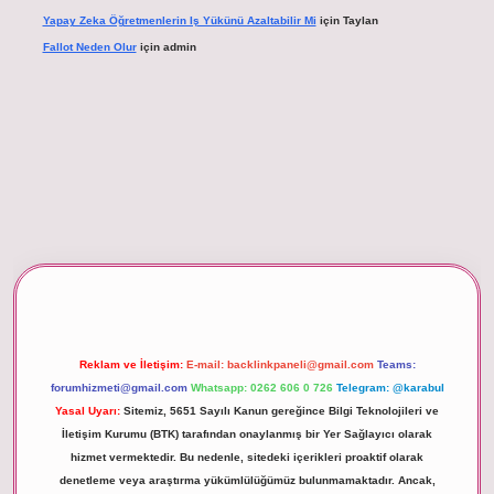
Yapay Zeka Öğretmenlerin Iş Yükünü Azaltabilir Mi
için
Taylan
Fallot Neden Olur
için
admin
betexper giriş
Reklam ve İletişim:
E-mail:
backlinkpaneli@gmail.com
Teams:
forumhizmeti@gmail.com
Whatsapp: 0262 606 0 726
Telegram: @karabul
Yasal Uyarı:
Sitemiz, 5651 Sayılı Kanun gereğince Bilgi Teknolojileri ve
İletişim Kurumu (BTK) tarafından onaylanmış bir Yer Sağlayıcı olarak
hizmet vermektedir. Bu nedenle, sitedeki içerikleri proaktif olarak
denetleme veya araştırma yükümlülüğümüz bulunmamaktadır. Ancak,