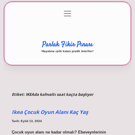
menüyü
Anasayfa
Gizlilik Politikası
Yasal Uyarı
aç
Hakkımızda
Parlak Fikir Pınarı
Hayatına ışıltı katan pratik öneriler!
Etiket:
IKEAda kahvaltı saat kaçta başlıyor
Ikea Çocuk Oyun Alanı Kaç Yaş
Tarih: Eylül 13, 2024
Çocuk oyun alanı ne kadar olmalı? Ebeveynlerinin