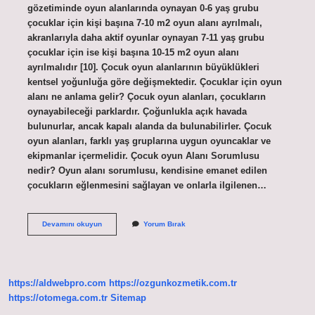
gözetiminde oyun alanlarında oynayan 0-6 yaş grubu
çocuklar için kişi başına 7-10 m2 oyun alanı ayrılmalı,
akranlarıyla daha aktif oyunlar oynayan 7-11 yaş grubu
çocuklar için ise kişi başına 10-15 m2 oyun alanı
ayrılmalıdır [10]. Çocuk oyun alanlarının büyüklükleri
kentsel yoğunluğa göre değişmektedir. Çocuklar için oyun
alanı ne anlama gelir? Çocuk oyun alanları, çocukların
oynayabileceği parklardır. Çoğunlukla açık havada
bulunurlar, ancak kapalı alanda da bulunabilirler. Çocuk
oyun alanları, farklı yaş gruplarına uygun oyuncaklar ve
ekipmanlar içermelidir. Çocuk oyun Alanı Sorumlusu
nedir? Oyun alanı sorumlusu, kendisine emanet edilen
çocukların eğlenmesini sağlayan ve onlarla ilgilenen…
Ikea
Devamını okuyun
Yorum Bırak
Çocuk
Oyun
Alanı
Kaç
Yaş
https://aldwebpro.com
https://ozgunkozmetik.com.tr
https://otomega.com.tr
Sitemap