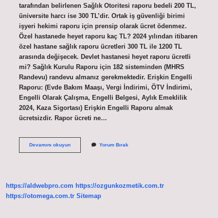
tarafından belirlenen Sağlık Otoritesi raporu bedeli 200 TL,
üniversite harcı ise 300 TL’dir. Ortak iş güvenliği birimi
işyeri hekimi raporu için prensip olarak ücret ödenmez.
Özel hastanede heyet raporu kaç TL? 2024 yılından itibaren
özel hastane sağlık raporu ücretleri 300 TL ile 1200 TL
arasında değişecek. Devlet hastanesi heyet raporu ücretli
mi? Sağlık Kurulu Raporu için 182 sisteminden (MHRS
Randevu) randevu almanız gerekmektedir. Erişkin Engelli
Raporu: (Evde Bakım Maaşı, Vergi İndirimi, ÖTV İndirimi,
Engelli Olarak Çalışma, Engelli Belgesi, Aylık Emeklilik
2024, Kaza Sigortası) Erişkin Engelli Raporu almak
ücretsizdir. Rapor ücreti ne…
Heyet
Devamını okuyun
Yorum Bırak
Raporu
Ücreti
Ne
Kadar
https://aldwebpro.com
https://ozgunkozmetik.com.tr
https://otomega.com.tr
Sitemap