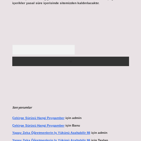
içerikler yasal süre içerisinde sitemizden kaldırılacaktır.
Arama
Son yorumlar
Çekirge Sürüsü Hangi Peygamber
için
admin
Çekirge Sürüsü Hangi Peygamber
için
Banu
Yapay Zeka Öğretmenlerin Iş Yükünü Azaltabilir Mi
için
admin
Yapay Zeka Öğretmenlerin Iş Yükünü Azaltabilir Mi
için
Taylan