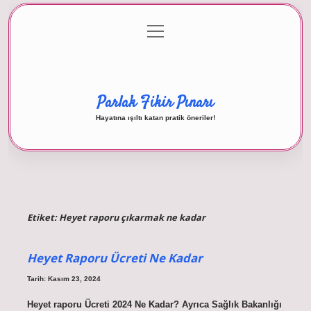
menüyü
Anasayfa
Gizlilik Politikası
Yasal Uyarı
aç
Hakkımızda
Parlak Fikir Pınarı
Hayatına ışıltı katan pratik öneriler!
Etiket:
Heyet raporu çıkarmak ne kadar
Heyet Raporu Ücreti Ne Kadar
Tarih: Kasım 23, 2024
Heyet raporu Ücreti 2024 Ne Kadar? Ayrıca Sağlık Bakanlığı