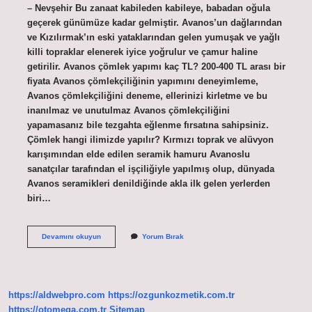
– Nevşehir Bu zanaat kabileden kabileye, babadan oğula
geçerek günümüze kadar gelmiştir. Avanos’un dağlarından
ve Kızılırmak’ın eski yataklarından gelen yumuşak ve yağlı
killi topraklar elenerek iyice yoğrulur ve çamur haline
getirilir. Avanos çömlek yapımı kaç TL? 200-400 TL arası bir
fiyata Avanos çömlekçiliğinin yapımını deneyimleme,
Avanos çömlekçiliğini deneme, ellerinizi kirletme ve bu
inanılmaz ve unutulmaz Avanos çömlekçiliğini
yapamasanız bile tezgahta eğlenme fırsatına sahipsiniz.
Çömlek hangi ilimizde yapılır? Kırmızı toprak ve alüvyon
karışımından elde edilen seramik hamuru Avanoslu
sanatçılar tarafından el işçiliğiyle yapılmış olup, dünyada
Avanos seramikleri denildiğinde akla ilk gelen yerlerden
biri…
Çömlek
Devamını okuyun
Yorum Bırak
Yapımı
Hangi
Ilde
Yapılır
https://aldwebpro.com
https://ozgunkozmetik.com.tr
https://otomega.com.tr
Sitemap