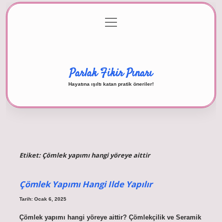
menüyü
Anasayfa
Gizlilik Politikası
Yasal Uyarı
aç
Hakkımızda
Parlak Fikir Pınarı
Hayatına ışıltı katan pratik öneriler!
Etiket:
Çömlek yapımı hangi yöreye aittir
Çömlek Yapımı Hangi Ilde Yapılır
Tarih: Ocak 6, 2025
Çömlek yapımı hangi yöreye aittir? Çömlekçilik ve Seramik