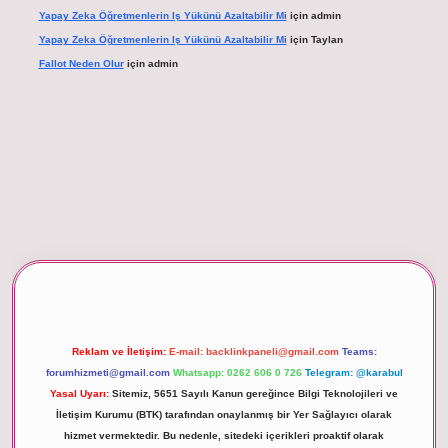
Yapay Zeka Öğretmenlerin Iş Yükünü Azaltabilir Mi
için
admin
Yapay Zeka Öğretmenlerin Iş Yükünü Azaltabilir Mi
için
Taylan
Fallot Neden Olur
için
admin
xper giriş
Reklam ve İletişim:
E-mail:
backlinkpaneli@gmail.com
Teams:
forumhizmeti@gmail.com
Whatsapp: 0262 606 0 726
Telegram: @karabul
Yasal Uyarı:
Sitemiz, 5651 Sayılı Kanun gereğince Bilgi Teknolojileri ve
İletişim Kurumu (BTK) tarafından onaylanmış bir Yer Sağlayıcı olarak
hizmet vermektedir. Bu nedenle, sitedeki içerikleri proaktif olarak