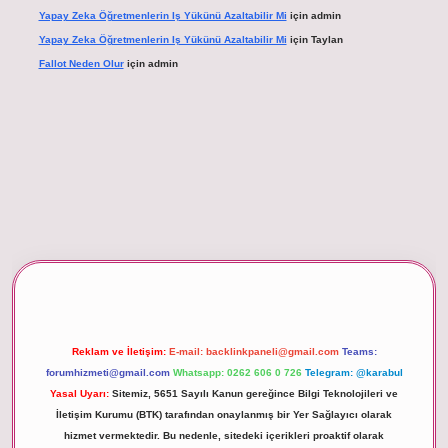
Yapay Zeka Öğretmenlerin Iş Yükünü Azaltabilir Mi
için
admin
Yapay Zeka Öğretmenlerin Iş Yükünü Azaltabilir Mi
için
Taylan
Fallot Neden Olur
için
admin
xper giriş
Reklam ve İletişim:
E-mail:
backlinkpaneli@gmail.com
Teams:
forumhizmeti@gmail.com
Whatsapp: 0262 606 0 726
Telegram: @karabul
Yasal Uyarı:
Sitemiz, 5651 Sayılı Kanun gereğince Bilgi Teknolojileri ve
İletişim Kurumu (BTK) tarafından onaylanmış bir Yer Sağlayıcı olarak
hizmet vermektedir. Bu nedenle, sitedeki içerikleri proaktif olarak