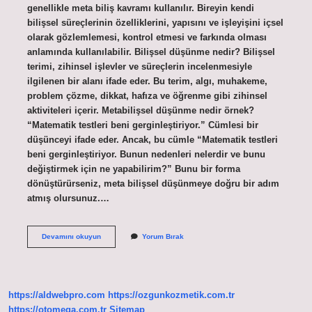
genellikle meta biliş kavramı kullanılır. Bireyin kendi
bilişsel süreçlerinin özelliklerini, yapısını ve işleyişini içsel
olarak gözlemlemesi, kontrol etmesi ve farkında olması
anlamında kullanılabilir. Bilişsel düşünme nedir? Bilişsel
terimi, zihinsel işlevler ve süreçlerin incelenmesiyle
ilgilenen bir alanı ifade eder. Bu terim, algı, muhakeme,
problem çözme, dikkat, hafıza ve öğrenme gibi zihinsel
aktiviteleri içerir. Metabilişsel düşünme nedir örnek?
“Matematik testleri beni gerginleştiriyor.” Cümlesi bir
düşünceyi ifade eder. Ancak, bu cümle “Matematik testleri
beni gerginleştiriyor. Bunun nedenleri nelerdir ve bunu
değiştirmek için ne yapabilirim?” Bunu bir forma
dönüştürürseniz, meta bilişsel düşünmeye doğru bir adım
atmış olursunuz.…
Biliş
Devamını okuyun
Yorum Bırak
Ötesi
Düşünme
Nedir
https://aldwebpro.com
https://ozgunkozmetik.com.tr
https://otomega.com.tr
Sitemap