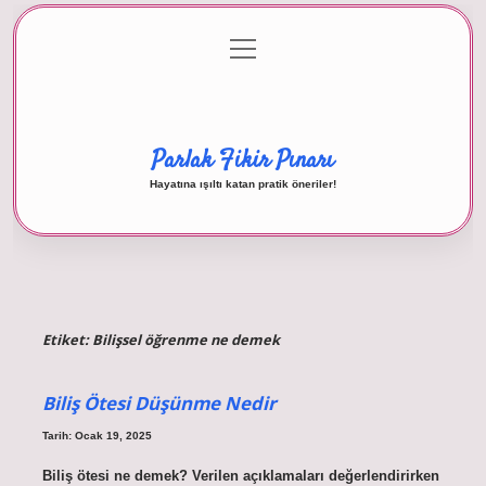
menüyü
Anasayfa
Gizlilik Politikası
Yasal Uyarı
aç
Hakkımızda
Parlak Fikir Pınarı
Hayatına ışıltı katan pratik öneriler!
Etiket:
Bilişsel öğrenme ne demek
Biliş Ötesi Düşünme Nedir
Tarih: Ocak 19, 2025
Biliş ötesi ne demek? Verilen açıklamaları değerlendirirken