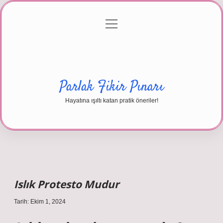
menüyü
Anasayfa
Gizlilik Politikası
Yasal Uyarı
aç
Hakkımızda
Parlak Fikir Pınarı
Hayatına ışıltı katan pratik öneriler!
Islık Protesto Mudur
Tarih: Ekim 1, 2024