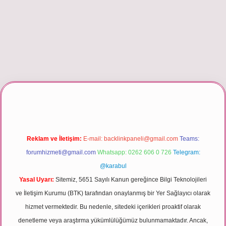
r giriş
Reklam ve İletişim:
E-mail:
backlinkpaneli@gmail.com
Teams:
forumhizmeti@gmail.com
Whatsapp: 0262 606 0 726
Telegram:
@karabul
Yasal Uyarı:
Sitemiz, 5651 Sayılı Kanun gereğince Bilgi Teknolojileri
ve İletişim Kurumu (BTK) tarafından onaylanmış bir Yer Sağlayıcı olarak
hizmet vermektedir. Bu nedenle, sitedeki içerikleri proaktif olarak
denetleme veya araştırma yükümlülüğümüz bulunmamaktadır. Ancak,