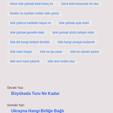
Gece ıslık çalmak batıl inanç mı
Gece küle basarsak ne olur
İnekler su içerken neden ıslık çalınır
Islık çalınca melekler kaçar mı
Islık çalmak ayıp mıdır
Islık çalmak genetik midir
Islık çalmak sözlü iletişim midir
İslık dili hangi iletişim türüdür
Islık hangi amaçla kullanılır
Islık nasıl oluşur
Islık ne işe yarar
Islık ne zaman çalınır
Islık sesi nasıl çıkarılır
Islık sesi neden olur
Önceki Yazı
Büyükada Turu Ne Kadar
Sonraki Yazı
Ukrayna Hangi Birliğe Bağlı