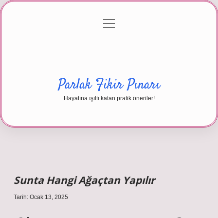
menüyü
Anasayfa
Gizlilik Politikası
Yasal Uyarı
aç
Hakkımızda
Parlak Fikir Pınarı
Hayatına ışıltı katan pratik öneriler!
Sunta Hangi Ağaçtan Yapılır
Tarih: Ocak 13, 2025