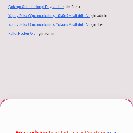
Çekirge Sürüsü Hangi Peygamber
için
Banu
Yapay Zeka Öğretmenlerin Iş Yükünü Azaltabilir Mi
için
admin
Yapay Zeka Öğretmenlerin Iş Yükünü Azaltabilir Mi
için
Taylan
Fallot Neden Olur
için
admin
riş
Reklam ve İletişim:
E-mail:
backlinkpaneli@gmail.com
Teams: