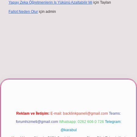
Yapay Zeka Öğretmenlerin Iş Yükünü Azaltabilir Mi
için
Taylan
Fallot Neden Olur
için
admin
r giriş
Reklam ve İletişim:
E-mail:
backlinkpaneli@gmail.com
Teams:
forumhizmeti@gmail.com
Whatsapp: 0262 606 0 726
Telegram:
@karabul