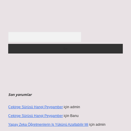
Arama
Son yorumlar
Çekirge Sürüsü Hangi Peygamber
için
admin
Çekirge Sürüsü Hangi Peygamber
için
Banu
Yapay Zeka Öğretmenlerin Iş Yükünü Azaltabilir Mi
için
admin