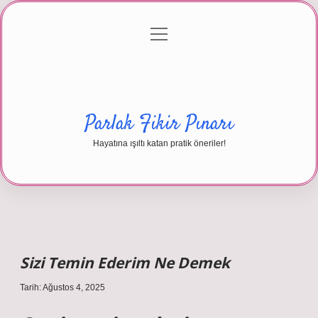
menüyü
Anasayfa
Gizlilik Politikası
Yasal Uyarı
aç
Hakkımızda
Parlak Fikir Pınarı
Hayatına ışıltı katan pratik öneriler!
Sizi Temin Ederim Ne Demek
Tarih: Ağustos 4, 2025