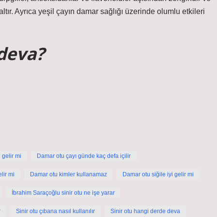
ltır. Ayrıca yeşil çayın damar sağlığı üzerinde olumlu etkileri
 deva?
 gelir mi
Damar otu çayı günde kaç defa içilir
lir mi
Damar otu kimler kullanamaz
Damar otu siğile iyi gelir mi
İbrahim Saraçoğlu sinir otu ne işe yarar
r
Sinir otu çıbana nasıl kullanılır
Sinir otu hangi derde deva