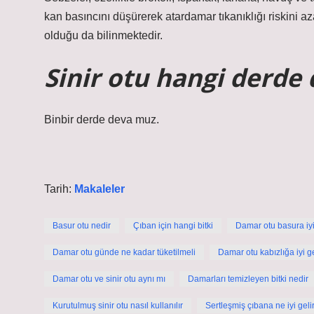
kan basıncını düşürerek atardamar tıkanıklığı riskini aza
olduğu da bilinmektedir.
Sinir otu hangi derde
Binbir derde deva muz.
Tarih:
Makaleler
Basur otu nedir
Çıban için hangi bitki
Damar otu basura iyi
Damar otu günde ne kadar tüketilmeli
Damar otu kabızlığa iyi ge
Damar otu ve sinir otu aynı mı
Damarları temizleyen bitki nedir
Kurutulmuş sinir otu nasıl kullanılır
Sertleşmiş çıbana ne iyi geli