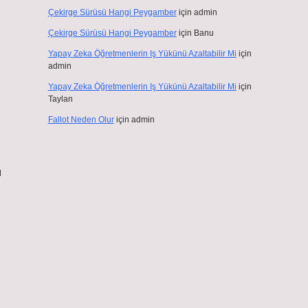
Çekirge Sürüsü Hangi Peygamber
için
admin
Çekirge Sürüsü Hangi Peygamber
için
Banu
Yapay Zeka Öğretmenlerin Iş Yükünü Azaltabilir Mi
için
admin
Yapay Zeka Öğretmenlerin Iş Yükünü Azaltabilir Mi
için
Taylan
Fallot Neden Olur
için
admin
ı