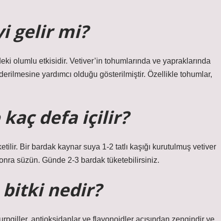
i gelir mi?
deki olumlu etkisidir. Vetiver’in tohumlarında ve yapraklarında
iderilmesine yardımcı olduğu gösterilmiştir. Özellikle tohumlar,
aç defa içilir?
ketilir. Bir bardak kaynar suya 1-2 tatlı kaşığı kurutulmuş vetiver
onra süzün. Günde 2-3 bardak tüketebilirsiniz.
bitki nedir?
urpgiller, antioksidanlar ve flavonoidler açısından zengindir ve