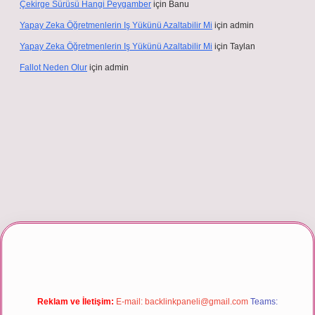
Çekirge Sürüsü Hangi Peygamber
için
Banu
Yapay Zeka Öğretmenlerin Iş Yükünü Azaltabilir Mi
için
admin
Yapay Zeka Öğretmenlerin Iş Yükünü Azaltabilir Mi
için
Taylan
Fallot Neden Olur
için
admin
iş
Reklam ve İletişim:
E-mail:
backlinkpaneli@gmail.com
Teams: