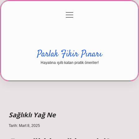
menüyü
Anasayfa
Gizlilik Politikası
Yasal Uyarı
aç
Hakkımızda
Parlak Fikir Pınarı
Hayatına ışıltı katan pratik öneriler!
Sağlıklı Yağ Ne
Tarih: Mart 8, 2025