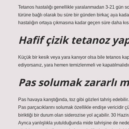
Tetanos hastalığı genellikle yaralanmadan 3-21 gün so
türüne bağlı olarak bu süre bir günden birkaç aya kadar
hastalığın ortaya çıkmasına kadar geçen süre daha kısa 
Hafif çizik tetanoz ya
Küçük bir kesik veya yara kanıyor olsa bile tetanos kapm
ediyorsanız, yara hemen temizlenmeli ve kapatılmalıdır
Pas solumak zararlı m
Pas havaya karıştığında, toz gibi gözleri tahriş edebili
Pas parçacıklarını solumak özellikle endişe vericidir ç
biriktiği bir durum olan siderozise yol açabilir. 30 Hazi
Ayrıca yanlışlıkla yutulduğunda mide tahrişine de neden