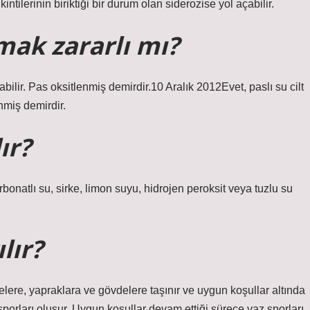
tilerinin biriktiği bir durum olan siderozise yol açabilir.
mak zararlı mı?
abilir. Pas oksitlenmiş demirdir.10 Aralık 2012Evet, paslı su cilt
nmiş demirdir.
ır?
onatlı su, sirke, limon suyu, hidrojen peroksit veya tuzlu su
lır?
lere, yapraklara ve gövdelere taşınır ve uygun koşullar altında
porları oluşur. Uygun koşullar devam ettiği sürece yaz sporları