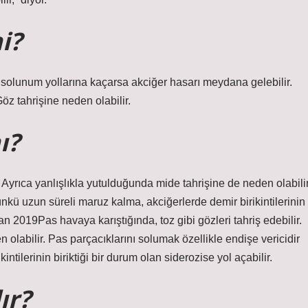
i?
olunum yollarına kaçarsa akciğer hasarı meydana gelebilir.
z tahrişine neden olabilir.
ı?
r. Ayrıca yanlışlıkla yutulduğunda mide tahrişine de neden olabilir
ünkü uzun süreli maruz kalma, akciğerlerde demir birikintilerinin
ran 2019Pas havaya karıştığında, toz gibi gözleri tahriş edebilir.
 olabilir. Pas parçacıklarını solumak özellikle endişe vericidir
tilerinin biriktiği bir durum olan siderozise yol açabilir.
ır?