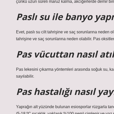
çünkü uzun süreli maruz kalma, akciğerlerde demir birikin
Paslı su ile banyo yap
Evet, paslı su cilt tahrişine ve saç sorunlarına neden ol
tahrişine ve saç sorunlarına neden olabilir. Pas oksitle
Pas vücuttan nasıl atıl
Pas lekesini çıkarma yöntemleri arasında soğuk su, karb
sayılabilir.
Pas hastalığı nasıl yayı
Yaprağın alt yüzünde bulunan esiosporlar rüzgarla tane
(5-18 ºC sıcaklık, yaklaşık %100 nem) çimlenir ve yaz s