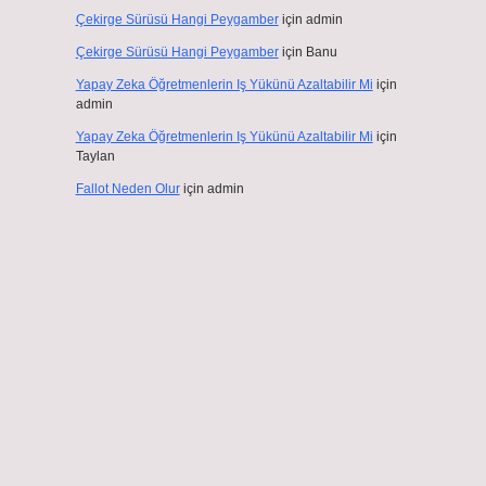
Çekirge Sürüsü Hangi Peygamber
için
admin
Çekirge Sürüsü Hangi Peygamber
için
Banu
Yapay Zeka Öğretmenlerin Iş Yükünü Azaltabilir Mi
için
admin
Yapay Zeka Öğretmenlerin Iş Yükünü Azaltabilir Mi
için
Taylan
Fallot Neden Olur
için
admin