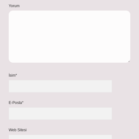
Yorum
İsim*
E-Posta*
Web Sitesi