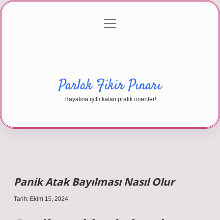
menüyü
Anasayfa
Gizlilik Politikası
Yasal Uyarı
aç
Hakkımızda
Parlak Fikir Pınarı
Hayatına ışıltı katan pratik öneriler!
Panik Atak Bayılması Nasıl Olur
Tarih: Ekim 15, 2024