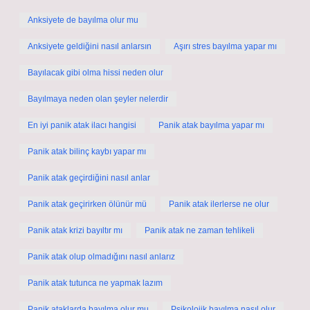
Anksiyete de bayılma olur mu
Anksiyete geldiğini nasıl anlarsın
Aşırı stres bayılma yapar mı
Bayılacak gibi olma hissi neden olur
Bayılmaya neden olan şeyler nelerdir
En iyi panik atak ilacı hangisi
Panik atak bayılma yapar mı
Panik atak bilinç kaybı yapar mı
Panik atak geçirdiğini nasıl anlar
Panik atak geçirirken ölünür mü
Panik atak ilerlerse ne olur
Panik atak krizi bayıltır mı
Panik atak ne zaman tehlikeli
Panik atak olup olmadığını nasıl anlarız
Panik atak tutunca ne yapmak lazım
Panik ataklarda bayılma olur mu
Psikolojik bayılma nasıl olur