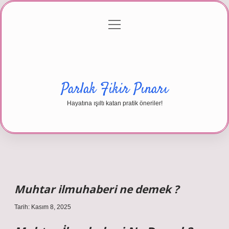
menüyü
Anasayfa
Gizlilik Politikası
Yasal Uyarı
aç
Hakkımızda
Parlak Fikir Pınarı
Hayatına ışıltı katan pratik öneriler!
Muhtar ilmuhaberi ne demek ?
Tarih: Kasım 8, 2025