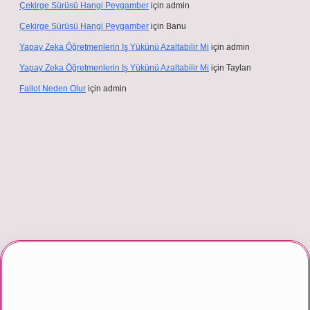
Çekirge Sürüsü Hangi Peygamber
için
admin
Çekirge Sürüsü Hangi Peygamber
için
Banu
Yapay Zeka Öğretmenlerin Iş Yükünü Azaltabilir Mi
için
admin
Yapay Zeka Öğretmenlerin Iş Yükünü Azaltabilir Mi
için
Taylan
Fallot Neden Olur
için
admin
er giriş