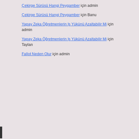
Çekirge Sürüsü Hangi Peygamber
için
admin
Çekirge Sürüsü Hangi Peygamber
için
Banu
Yapay Zeka Öğretmenlerin Iş Yükünü Azaltabilir Mi
için
admin
Yapay Zeka Öğretmenlerin Iş Yükünü Azaltabilir Mi
için
Taylan
Fallot Neden Olur
için
admin