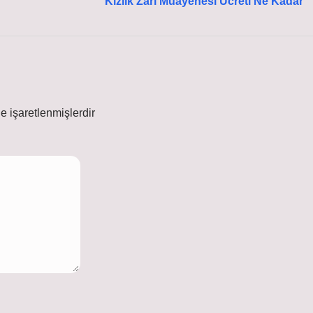
Kızlık Zarı Muayenesi Ücreti Ne Kadar
le işaretlenmişlerdir