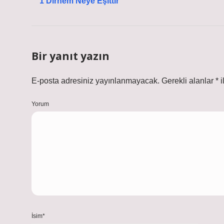
1 Dirhem Neye Eşittir
Bir yanıt yazın
E-posta adresiniz yayınlanmayacak.
Gerekli alanlar
*
i
Yorum
İsim*