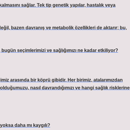
kalmasını sağlar. Tek tip genetik yapılar, hastalık veya
değil, bazen davranış ve metabolik özellikleri de aktarır; bu,
ugün seçimlerimizi ve sağlığımızı ne kadar etkiliyor?
iz arasında bir köprü gibidir. Her birimiz, atalarımızdan
 olduğumuzu, nasıl davrandığımızı ve hangi sağlık risklerine
r yoksa daha mı kaygılı?