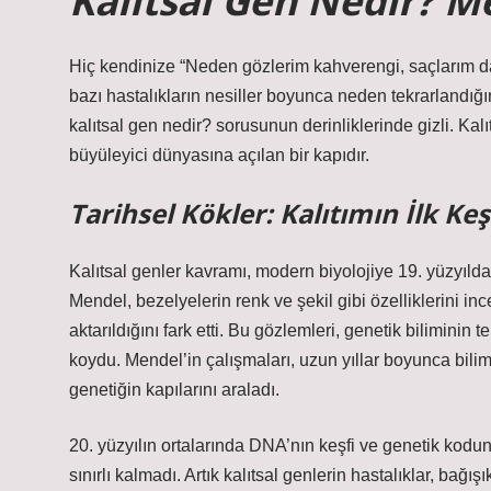
Kalıtsal Gen Nedir? M
Hiç kendinize “Neden gözlerim kahverengi, saçlarım 
bazı hastalıkların nesiller boyunca neden tekrarlandı
kalıtsal gen nedir?
sorusunun derinliklerinde gizli. Kalı
büyüleyici dünyasına açılan bir kapıdır.
Tarihsel Kökler: Kalıtımın İlk Keşi
Kalıtsal genler kavramı, modern biyolojiye 19. yüzyılda
Mendel, bezelyelerin renk ve şekil gibi özelliklerini in
aktarıldığını fark etti. Bu gözlemleri, genetik biliminin 
koydu. Mendel’in çalışmaları, uzun yıllar boyunca bil
genetiğin kapılarını araladı.
20. yüzyılın ortalarında DNA’nın keşfi ve genetik kodun
sınırlı kalmadı. Artık kalıtsal genlerin hastalıklar, bağışı