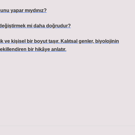
 bunu yapar mıydınız?
a değiştirmek mi daha doğrudur?
 ve kişisel bir boyut taşır. Kalıtsal genler, biyolojinin
illendiren bir hikâye anlatır.