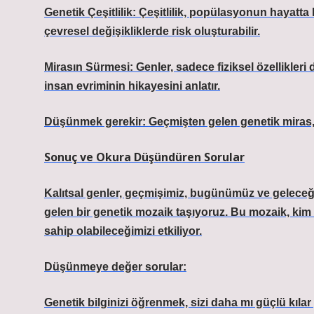
Genetik Çeşitlilik: Çeşitlilik, popülasyonun hayatta 
çevresel değişikliklerde risk oluşturabilir.
Mirasın Sürmesi: Genler, sadece fiziksel özellikleri 
insan evriminin hikayesini anlatır.
Düşünmek gerekir: Geçmişten gelen genetik miras, b
Sonuç ve Okura Düşündüren Sorular
Kalıtsal genler, geçmişimiz, bugünümüz ve geleceğim
gelen bir genetik mozaik taşıyoruz. Bu mozaik, kim
sahip olabileceğimizi etkiliyor.
Düşünmeye değer sorular:
Genetik bilginizi öğrenmek, sizi daha mı güçlü kıla