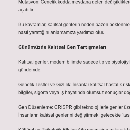
Mutasyon: Genetik kodda meydana gelen değişikliklerdir
açabilir.
Bu kavramlar, kalıtsal genlerin neden bazen beklenmedik 
nasıl yarattığını anlamamıza yardımcı olur.
Günümüzde Kalıtsal Gen Tartışmaları
Kalıtsal genler, modern bilimde sadece tıp ve biyolojiyle
gündemde:
Genetik Testler ve Gizlilik: İnsanlar kalıtsal hastalık ri
bilgiler, sigorta veya iş hayatında olumsuz sonuçlar doğ
Gen Düzenleme: CRISPR gibi teknolojilerle genler üze
İnsanların kalıtsal genlerini değiştirmek, gelecekte “ta
Kültürel ve Psikolojik Etkiler: Aile geçmişine bakarak hast