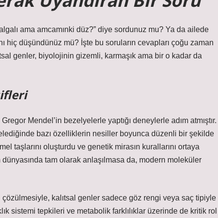
erak Uyandıran Bir Soru
dalgalı ama amcamınki düz?” diye sordunuz mu? Ya da ailede
ğını hiç düşündünüz mü? İşte bu soruların cevapları çoğu zaman
tsal genler, biyolojinin gizemli, karmaşık ama bir o kadar da
fleri
 Gregor Mendel’in bezelyelerle yaptığı deneylerle adım atmıştır.
celediğinde bazı özelliklerin nesiller boyunca düzenli bir şekilde
temel taşlarını oluşturdu ve genetik mirasın kurallarını ortaya
im dünyasında tam olarak anlaşılmasa da, modern moleküler
 çözülmesiyle, kalıtsal genler sadece göz rengi veya saç tipiyle
klık sistemi tepkileri ve metabolik farklılıklar üzerinde de kritik rol