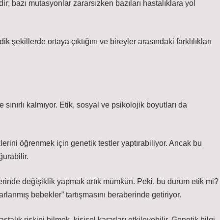
; bazı mutasyonlar zararsızken bazıları hastalıklara yol
şekillerde ortaya çıktığını ve bireyler arasındaki farklılıkları
 sınırlı kalmıyor. Etik, sosyal ve psikolojik boyutları da
sklerini öğrenmek için genetik testler yaptırabiliyor. Ancak bu
urabilir.
rinde değişiklik yapmak artık mümkün. Peki, bu durum etik mi?
sarlanmış bebekler” tartışmasını beraberinde getiriyor.
alık riskini bilmek, kişisel kararları etkileyebilir. Genetik bilgi,