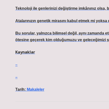
Teknoloji ile genlerinizi değiştirme imkânınız olsa,
Atalarınızın genetik mirasını kabul etmek mi yoks
Bu sorular, yalnızca bilimsel değil, aynı zamanda etik
ötesine geçerek kim olduğumuzu ve geleceğimizi şek
Kaynaklar
–
–
Tarih:
Makaleler