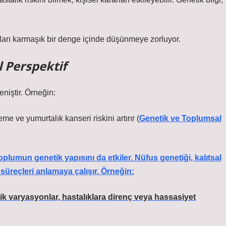
lumları karmaşık bir denge içinde düşünmeye zorluyor.
l Perspektif
eniştir. Örneğin:
e yumurtalık kanseri riskini artırır (
Genetik ve Toplumsal
 toplumun genetik yapısını da etkiler. Nüfus genetiği, kalıtsal
 süreçleri anlamaya çalışır. Örneğin:
tik varyasyonlar, hastalıklara direnç veya hassasiyet