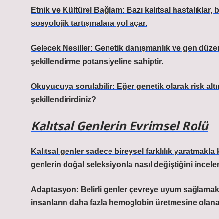
Etnik ve Kültürel Bağlam: Bazı kalıtsal hastalıklar, 
sosyolojik tartışmalara yol açar.
Gelecek Nesiller: Genetik danışmanlık ve gen düzen
şekillendirme potansiyeline sahiptir.
Okuyucuya sorulabilir: Eğer genetik olarak risk alt
şekillendirirdiniz?
Kalıtsal Genlerin Evrimsel Rolü
Kalıtsal genler sadece bireysel farklılık yaratmakla k
genlerin doğal seleksiyonla nasıl değiştiğini inceler
Adaptasyon: Belirli genler çevreye uyum sağlamak 
insanların daha fazla hemoglobin üretmesine olanak