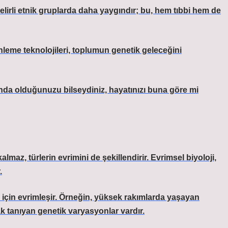
belirli etnik gruplarda daha yaygındır; bu, hem tıbbi hem de
leme teknolojileri, toplumun genetik geleceğini
ında olduğunuzu bilseydiniz, hayatınızı buna göre mi
almaz, türlerin evrimini de şekillendirir. Evrimsel biyoloji,
.
için evrimleşir. Örneğin, yüksek rakımlarda yaşayan
 tanıyan genetik varyasyonlar vardır.