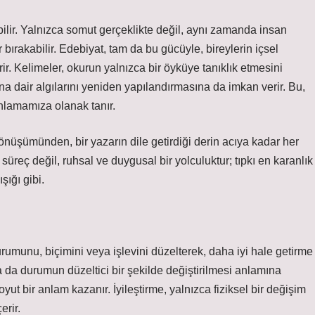
ilir. Yalnızca somut gerçeklikte değil, aynı zamanda insan
bırakabilir. Edebiyat, tam da bu gücüyle, bireylerin içsel
ir. Kelimeler, okurun yalnızca bir öyküye tanıklık etmesini
dair algılarını yeniden yapılandırmasına da imkan verir. Bu,
anlamamıza olanak tanır.
dönüşümünden, bir yazarın dile getirdiği derin acıya kadar her
r süreç değil, ruhsal ve duygusal bir yolculuktur; tıpkı en karanlık
ığı gibi.
rumunu, biçimini veya işlevini düzelterek, daha iyi hale getirme
a da durumun düzeltici bir şekilde değiştirilmesi anlamına
ut bir anlam kazanır. İyileştirme, yalnızca fiziksel bir değişim
erir.