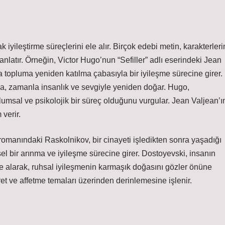
yileştirme süreçlerini ele alır. Birçok edebi metin, karakterleri
ı anlatır. Örneğin, Victor Hugo’nun “Sefiller” adlı eserindeki Jean
 topluma yeniden katılma çabasıyla bir iyileşme sürecine girer.
da, zamanla insanlık ve sevgiyle yeniden doğar. Hugo,
plumsal ve psikolojik bir süreç olduğunu vurgular. Jean Valjean’ı
verir.
omanındaki Raskolnikov, bir cinayeti işledikten sonra yaşadığı
l bir arınma ve iyileşme sürecine girer. Dostoyevski, insanın
e alarak, ruhsal iyileşmenin karmaşık doğasını gözler önüne
ret ve affetme temaları üzerinden derinlemesine işlenir.