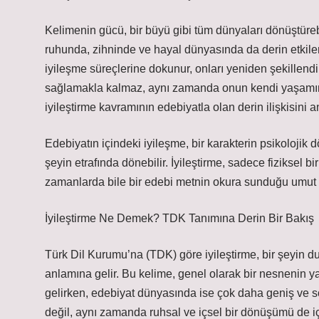
Kelimenin gücü, bir büyü gibi tüm dünyaları dönüştüreb
ruhunda, zihninde ve hayal dünyasında da derin etkiler 
iyileşme süreçlerine dokunur, onları yeniden şekillendir
sağlamakla kalmaz, aynı zamanda onun kendi yaşamına 
iyileştirme kavramının edebiyatla olan derin ilişkisini 
Edebiyatın içindeki iyileşme, bir karakterin psikolojik 
şeyin etrafında dönebilir. İyileştirme, sadece fiziksel bi
zamanlarda bile bir edebi metnin okura sunduğu umut ış
İyileştirme Ne Demek? TDK Tanımına Derin Bir Bakış
Türk Dil Kurumu’na (TDK) göre iyileştirme, bir şeyin du
anlamına gelir. Bu kelime, genel olarak bir nesnenin y
gelirken, edebiyat dünyasında ise çok daha geniş ve soy
değil, aynı zamanda ruhsal ve içsel bir dönüşümü de iç