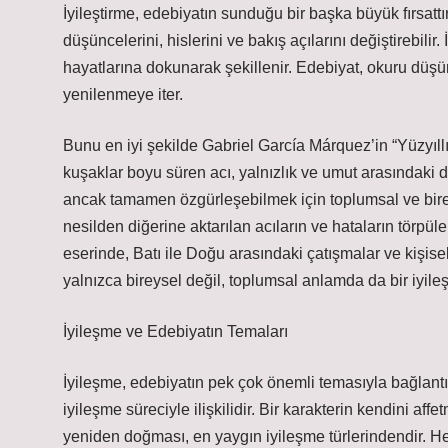
İyileştirme, edebiyatın sunduğu bir başka büyük fırsatt
düşüncelerini, hislerini ve bakış açılarını değiştirebilir
hayatlarına dokunarak şekillenir. Edebiyat, okuru düşün
yenilenmeye iter.
Bunu en iyi şekilde Gabriel García Márquez’in “Yüzyıllı
kuşaklar boyu süren acı, yalnızlık ve umut arasındaki dö
ancak tamamen özgürleşebilmek için toplumsal ve birey
nesilden diğerine aktarılan acıların ve hataların törp
eserinde, Batı ile Doğu arasındaki çatışmalar ve kişisel
yalnızca bireysel değil, toplumsal anlamda da bir iyil
İyileşme ve Edebiyatın Temaları
İyileşme, edebiyatın pek çok önemli temasıyla bağlantılıd
iyileşme süreciyle ilişkilidir. Bir karakterin kendini aff
yeniden doğması, en yaygın iyileşme türlerindendir. Her