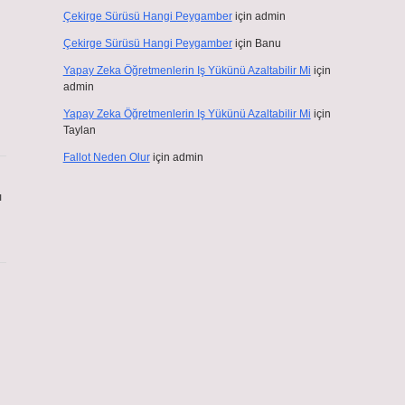
Çekirge Sürüsü Hangi Peygamber
için
admin
Çekirge Sürüsü Hangi Peygamber
için
Banu
Yapay Zeka Öğretmenlerin Iş Yükünü Azaltabilir Mi
için
admin
Yapay Zeka Öğretmenlerin Iş Yükünü Azaltabilir Mi
için
Taylan
Fallot Neden Olur
için
admin
ı