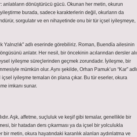
ır: anlatıların dönüştürücü gücü. Okunan her metin, okurun
. İyileştirme burada, sadece karakterlerin değil, okurların da
dürür, sorgulatır ve en nihayetinde onu bir tür içsel iyileşmeye,
k Yalnızlık” adlı eserinde görebiliriz. Roman, Buendía ailesinin
ngüsünü anlatır. Her nesil, bir öncekinin acılarından dersler alır
sel iyileşme süreçlerinden geçmek zorundadır. İyileşme, bir
ülenmesiyle mümkün olur. Aynı şekilde, Orhan Pamuk’un “Kar” adl
 içsel iyileşme temaları ön plana çıkar. Bu tür eserler, okura
eşme imkanı sunar.
ır. Aşk, affetme, suçluluk ve keşif gibi temalar, genellikle bir
etmesi, bir hatadan ders çıkarması ya da içsel bir yolculukla
 bir metin, okura hayatındaki karanlık alanları aydınlatma ve