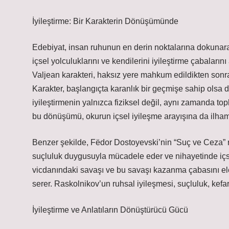
İyileştirme: Bir Karakterin Dönüşümünde
Edebiyat, insan ruhunun en derin noktalarına dokunarak i
içsel yolculuklarını ve kendilerini iyileştirme çabaların
Valjean karakteri, haksız yere mahkum edildikten sonra
Karakter, başlangıçta karanlık bir geçmişe sahip olsa 
iyileştirmenin yalnızca fiziksel değil, aynı zamanda to
bu dönüşümü, okurun içsel iyileşme arayışına da ilham 
Benzer şekilde, Fëdor Dostoyevski’nin “Suç ve Ceza” r
suçluluk duygusuyla mücadele eder ve nihayetinde içse
vicdanındaki savaşı ve bu savaşı kazanma çabasını el
serer. Raskolnikov’un ruhsal iyileşmesi, suçluluk, kefa
İyileştirme ve Anlatıların Dönüştürücü Gücü