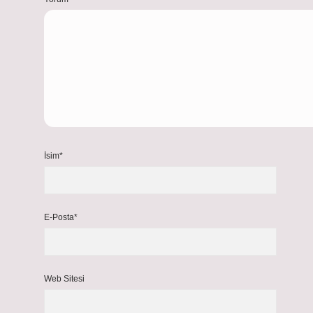
İsim*
E-Posta*
Web Sitesi