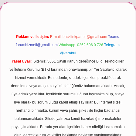
riş
Reklam ve İletişim:
E-mail:
backlinkpaneli@gmail.com
Teams:
forumhizmeti@gmail.com
Whatsapp: 0262 606 0 726
Telegram:
@karabul
Yasal Uyarı:
Sitemiz, 5651 Sayılı Kanun gereğince Bilgi Teknolojileri
ve İletişim Kurumu (BTK) tarafından onaylanmış bir Yer Sağlayıcı olarak
hizmet vermektedir. Bu nedenle, sitedeki içerikleri proaktif olarak
denetleme veya araştırma yükümlülüğümüz bulunmamaktadır. Ancak,
üyelerimiz yazdıkları içeriklerin sorumluluğunu taşımakta olup, siteye
üye olarak bu sorumluluğu kabul etmiş sayılırlar. Bu internet sitesi,
herhangi bir marka, kurum veya şahıs şirketi ile hiçbir bağlantısı
bulunmamaktadır. Sitede yalnızca kendi hazırladığımız makaleler
paylaşılmaktadır. Burada yer alan içerikler haber niteliği taşımamakta
olup, gerçek kurum ve kişiler hakkında paylaşım yapılmamaktadır.