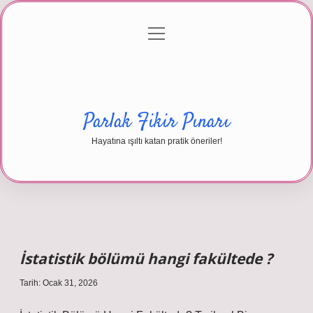
menüyü
Anasayfa
Gizlilik Politikası
Yasal Uyarı
aç
Hakkımızda
Parlak Fikir Pınarı
Hayatına ışıltı katan pratik öneriler!
İstatistik bölümü hangi fakültede ?
Tarih: Ocak 31, 2026