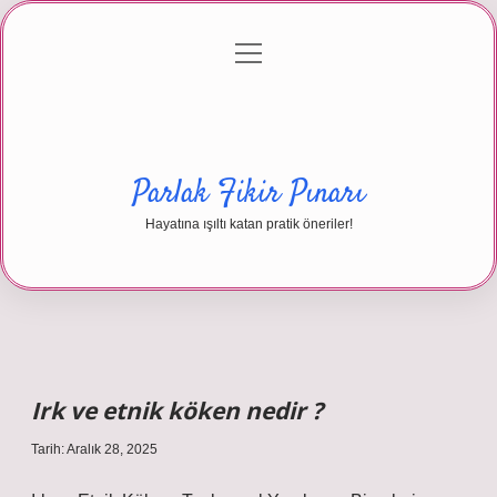
menüyü
Anasayfa
Gizlilik Politikası
Yasal Uyarı
aç
Hakkımızda
Parlak Fikir Pınarı
Hayatına ışıltı katan pratik öneriler!
Irk ve etnik köken nedir ?
Tarih: Aralık 28, 2025