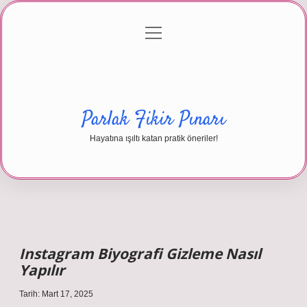
menüyü
Anasayfa
Gizlilik Politikası
Yasal Uyarı
aç
Hakkımızda
Parlak Fikir Pınarı
Hayatına ışıltı katan pratik öneriler!
Instagram Biyografi Gizleme Nasıl
Yapılır
Tarih: Mart 17, 2025