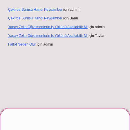
Çekirge Sürüsü Hangi Peygamber
için
admin
Çekirge Sürüsü Hangi Peygamber
için
Banu
Yapay Zeka Öğretmenlerin Iş Yükünü Azaltabilir Mi
için
admin
Yapay Zeka Öğretmenlerin Iş Yükünü Azaltabilir Mi
için
Taylan
Fallot Neden Olur
için
admin
riş