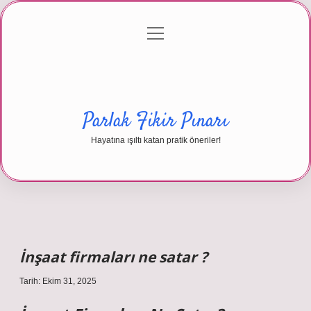
menüyü
Anasayfa
Gizlilik Politikası
Yasal Uyarı
aç
Hakkımızda
Parlak Fikir Pınarı
Hayatına ışıltı katan pratik öneriler!
İnşaat firmaları ne satar ?
Tarih: Ekim 31, 2025