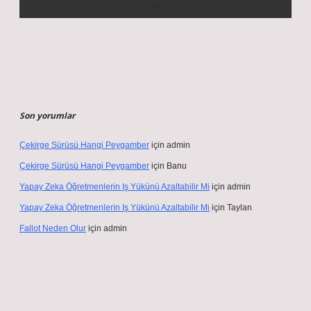
Son yorumlar
Çekirge Sürüsü Hangi Peygamber
için
admin
Çekirge Sürüsü Hangi Peygamber
için
Banu
Yapay Zeka Öğretmenlerin Iş Yükünü Azaltabilir Mi
için
admin
Yapay Zeka Öğretmenlerin Iş Yükünü Azaltabilir Mi
için
Taylan
Fallot Neden Olur
için
admin