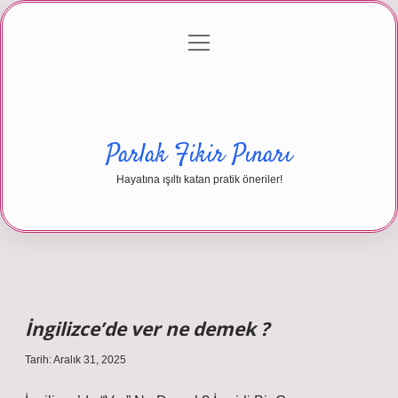
menüyü
Anasayfa
Gizlilik Politikası
Yasal Uyarı
aç
Hakkımızda
Parlak Fikir Pınarı
Hayatına ışıltı katan pratik öneriler!
İngilizce’de ver ne demek ?
Tarih: Aralık 31, 2025