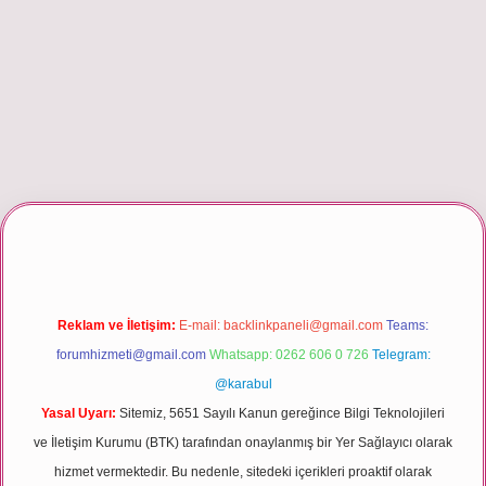
giriş
Reklam ve İletişim:
E-mail:
backlinkpaneli@gmail.com
Teams:
forumhizmeti@gmail.com
Whatsapp: 0262 606 0 726
Telegram:
@karabul
Yasal Uyarı:
Sitemiz, 5651 Sayılı Kanun gereğince Bilgi Teknolojileri
ve İletişim Kurumu (BTK) tarafından onaylanmış bir Yer Sağlayıcı olarak
hizmet vermektedir. Bu nedenle, sitedeki içerikleri proaktif olarak