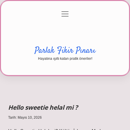
menüyü
Anasayfa
Gizlilik Politikası
Yasal Uyarı
aç
Hakkımızda
Parlak Fikir Pınarı
Hayatına ışıltı katan pratik öneriler!
Hello sweetie helal mi ?
Tarih: Mayıs 10, 2026