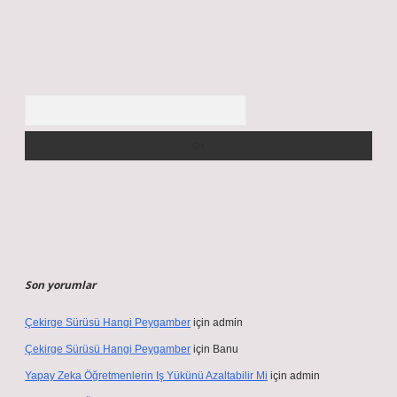
Arama
Son yorumlar
Çekirge Sürüsü Hangi Peygamber
için
admin
Çekirge Sürüsü Hangi Peygamber
için
Banu
Yapay Zeka Öğretmenlerin Iş Yükünü Azaltabilir Mi
için
admin