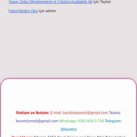
Yapay Zeka Öğretmenlerin Iş Yükünü Azaltabilir Mi
için
Taylan
Fallot Neden Olur
için
admin
giriş
Reklam ve İletişim:
E-mail:
backlinkpaneli@gmail.com
Teams:
forumhizmeti@gmail.com
Whatsapp: 0262 606 0 726
Telegram:
@karabul