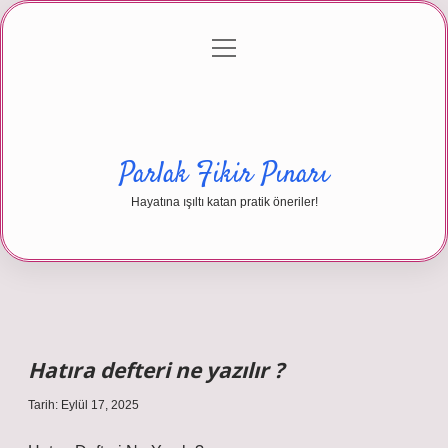
menüyü
Anasayfa
Gizlilik Politikası
Yasal Uyarı
aç
Hakkımızda
Parlak Fikir Pınarı
Hayatına ışıltı katan pratik öneriler!
Hatıra defteri ne yazılır ?
Tarih: Eylül 17, 2025