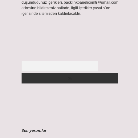
düşündüğünüz içerikleri,
backlinkpanelicomtr@gmail.com
adresine bildirmeniz halinde, ilgili içerikler yasal süre
içerisinde sitemizden kaldırılacaktır.
Arama
.
Son yorumlar