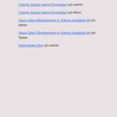
Çekirge Sürüsü Hangi Peygamber
için
admin
Çekirge Sürüsü Hangi Peygamber
için
Banu
Yapay Zeka Öğretmenlerin Iş Yükünü Azaltabilir Mi
için
admin
Yapay Zeka Öğretmenlerin Iş Yükünü Azaltabilir Mi
için
Taylan
Fallot Neden Olur
için
admin