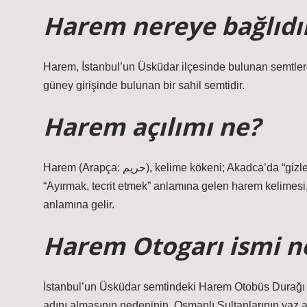
Harem nereye bağlıdı
Harem, İstanbul’un Üsküdar ilçesinde bulunan semtlerden
güney girişinde bulunan bir sahil semtidir.
Harem açılımı ne?
Harem (Arapça: حريم), kelime kökeni; Akadca’da “gizlemek, saklamak, başkalarından uzak tutmak” anlamına gelir;
“Ayırmak, tecrit etmek” anlamına gelen harem kelimesi
anlamına gelir.
Harem Otogarı ismi n
İstanbul’un Üsküdar semtindeki Harem Otobüs Durağı ş
adını almasının nedeninin, Osmanlı Sultanlarının yaz a