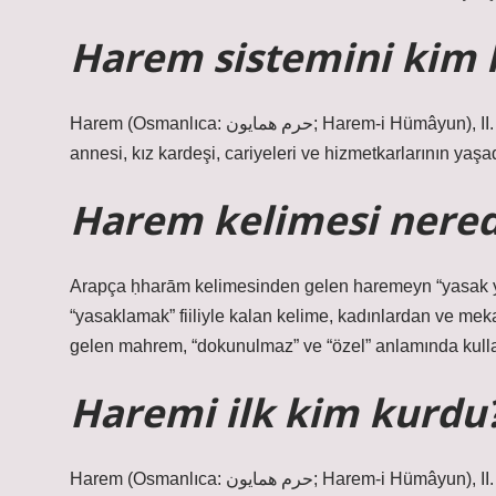
Harem sistemini kim 
Harem (Osmanlıca: حرم همايون; Harem-i Hümâyun), II. Mehmed döneminde kurumlaşan ve Osmanlı padişahının
annesi, kız kardeşi, cariyeleri ve hizmetkarlarının yaşad
Harem kelimesi nered
Arapça ḥharām kelimesinden gelen haremeyn “yasak yer
“yasaklamak” fiiliyle kalan kelime, kadınlardan ve mek
gelen mahrem, “dokunulmaz” ve “özel” anlamında kullan
Haremi ilk kim kurdu
Harem (Osmanlıca: حرم همايون; Harem-i Hümâyun), II. Mehmed döneminde kurumlaşan ve Osmanlı padişahının