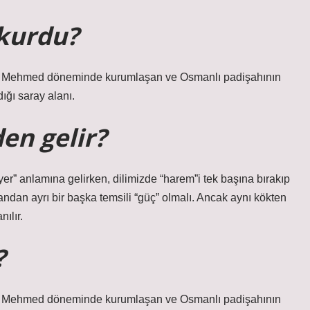
kurdu?
ığı saray alanı.
en gelir?
” anlamına gelirken, dilimizde “harem”i tek başına bırakıp
andan ayrı bir başka temsili “güç” olmalı. Ancak aynı kökten
ılır.
?