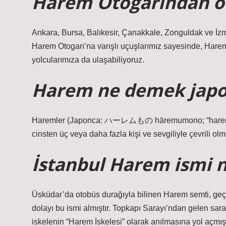
Harem Otogarından o
Ankara, Bursa, Balıkesir, Çanakkale, Zonguldak ve İzm
Harem Otogarı’na varışlı uçuşlarımız sayesinde, Harem
yolcularımıza da ulaşabiliyoruz.
Harem ne demek jap
Haremler (Japonca: ハーレムもの hāremumono; “harem işl
cinsten üç veya daha fazla kişi ve sevgiliyle çevrili olma
İstanbul Harem ismi n
Üsküdar’da otobüs durağıyla bilinen Harem semti, ge
dolayı bu ismi almıştır. Topkapı Sarayı’ndan gelen saray
iskelenin “Harem İskelesi” olarak anılmasına yol açmışt