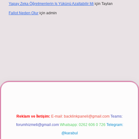
Yapay Zeka Öğretmenlerin Iş Yükünü Azaltabilir Mi
için
Taylan
Fallot Neden Olur
için
admin
 giriş
Reklam ve İletişim:
E-mail:
backlinkpaneli@gmail.com
Teams:
forumhizmeti@gmail.com
Whatsapp: 0262 606 0 726
Telegram:
@karabul