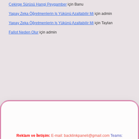
Çekirge Sürüsü Hangi Peygamber
için
Banu
Yapay Zeka Öğretmenlerin Iş Yükünü Azaltabilir Mi
için
admin
Yapay Zeka Öğretmenlerin Iş Yükünü Azaltabilir Mi
için
Taylan
Fallot Neden Olur
için
admin
er giriş
Reklam ve İletişim:
E-mail:
backlinkpaneli@gmail.com
Teams: