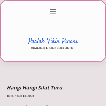
menüyü
Anasayfa
Gizlilik Politikası
Yasal Uyarı
aç
Hakkımızda
Parlak Fikir Pınarı
Hayatına ışıltı katan pratik öneriler!
Hangi Hangi Sıfat Türü
Tarih: Nisan 18, 2025