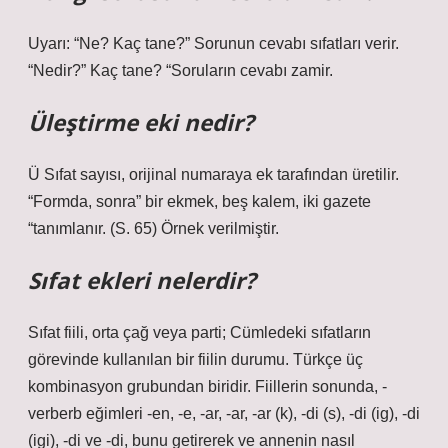
Uyarı: “Ne? Kaç tane?” Sorunun cevabı sıfatları verir.
“Nedir?” Kaç tane? “Soruların cevabı zamir.
Üleştirme eki nedir?
Ü Sıfat sayısı, orijinal numaraya ek tarafından üretilir.
“Formda, sonra” bir ekmek, beş kalem, iki gazete
“tanımlanır. (S. 65) Örnek verilmiştir.
Sıfat ekleri nelerdir?
Sıfat fiili, orta çağ veya parti; Cümledeki sıfatların
görevinde kullanılan bir fiilin durumu. Türkçe üç
kombinasyon grubundan biridir. Fiillerin sonunda, -
verberb eğimleri -en, -e, -ar, -ar, -ar (k), -di (s), -di (ig), -di
(igi), -di ve -di, bunu getirerek ve annenin nasıl