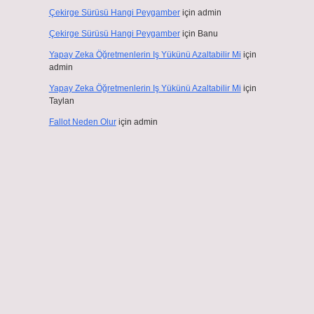
Çekirge Sürüsü Hangi Peygamber
için
admin
Çekirge Sürüsü Hangi Peygamber
için
Banu
Yapay Zeka Öğretmenlerin Iş Yükünü Azaltabilir Mi
için
admin
Yapay Zeka Öğretmenlerin Iş Yükünü Azaltabilir Mi
için
Taylan
Fallot Neden Olur
için
admin