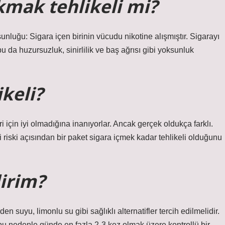
kmak tehlikeli mi?
unluğu: Sigara içen birinin vücudu nikotine alışmıştır. Sigarayı
 da huzursuzluk, sinirlilik ve baş ağrısı gibi yoksunluk
keli?
ri için iyi olmadığına inanıyorlar. Ancak gerçek oldukça farklı.
i riski açısından bir paket sigara içmek kadar tehlikeli olduğunu
lirim?
en suyu, limonlu su gibi sağlıklı alternatifler tercih edilmelidir.
, bu nedenle günde en fazla 2-3 kez olmak üzere kontrollü bir