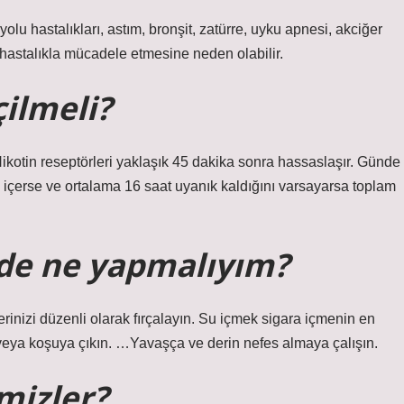
lu hastalıkları, astım, bronşit, zatürre, uyku apnesi, akciğer
 hastalıkla mücadele etmesine neden olabilir.
çilmeli?
Nikotin reseptörleri yaklaşık 45 dakika sonra hassaslaşır. Günde
ra içerse ve ortalama 16 saat uyanık kaldığını varsayarsa toplam
nde ne yapmalıyım?
rinizi düzenli olarak fırçalayın. Su içmek sigara içmenin en
e veya koşuya çıkın. …Yavaşça ve derin nefes almaya çalışın.
emizler?