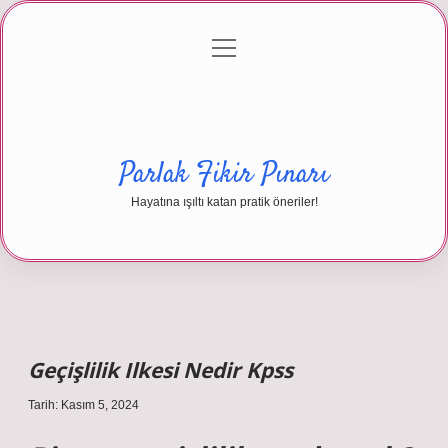
menüyü
Anasayfa
Gizlilik Politikası
Yasal Uyarı
aç
Hakkımızda
Parlak Fikir Pınarı
Hayatına ışıltı katan pratik öneriler!
Geçişlilik Ilkesi Nedir Kpss
Tarih: Kasım 5, 2024