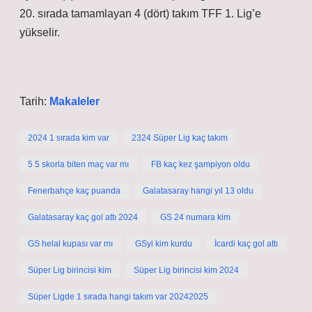
20. sırada tamamlayan 4 (dört) takım TFF 1. Lig’e
yükselir.
Tarih:
Makaleler
2024 1 sırada kim var
2324 Süper Lig kaç takım
5 5 skorla biten maç var mı
FB kaç kez şampiyon oldu
Fenerbahçe kaç puanda
Galatasaray hangi yıl 13 oldu
Galatasaray kaç gol attı 2024
GS 24 numara kim
GS helal kupası var mı
GSyi kim kurdu
İcardi kaç gol attı
Süper Lig birincisi kim
Süper Lig birincisi kim 2024
Süper Ligde 1 sırada hangi takım var 20242025