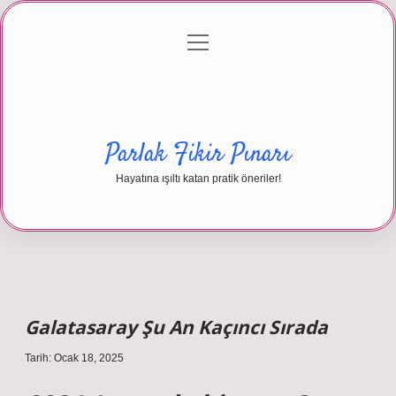
menüyü
Anasayfa
Gizlilik Politikası
Yasal Uyarı
aç
Hakkımızda
Parlak Fikir Pınarı
Hayatına ışıltı katan pratik öneriler!
Galatasaray Şu An Kaçıncı Sırada
Tarih: Ocak 18, 2025