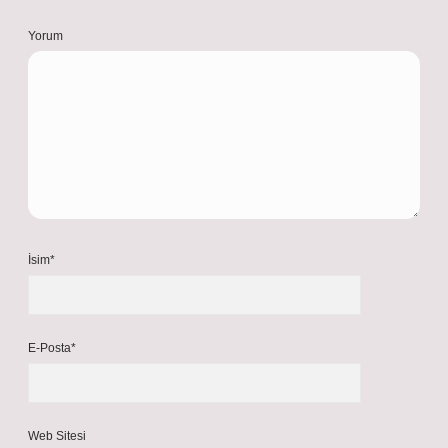
Yorum
İsim*
E-Posta*
Web Sitesi