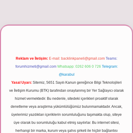
xper giriş
Reklam ve İletişim:
E-mail:
backlinkpaneli@gmail.com
Teams:
forumhizmeti@gmail.com
Whatsapp: 0262 606 0 726
Telegram:
@karabul
Yasal Uyarı:
Sitemiz, 5651 Sayılı Kanun gereğince Bilgi Teknolojileri
ve İletişim Kurumu (BTK) tarafından onaylanmış bir Yer Sağlayıcı olarak
hizmet vermektedir. Bu nedenle, sitedeki içerikleri proaktif olarak
denetleme veya araştırma yükümlülüğümüz bulunmamaktadır. Ancak,
üyelerimiz yazdıkları içeriklerin sorumluluğunu taşımakta olup, siteye
üye olarak bu sorumluluğu kabul etmiş sayılırlar. Bu internet sitesi,
herhangi bir marka, kurum veya şahıs şirketi ile hiçbir bağlantısı