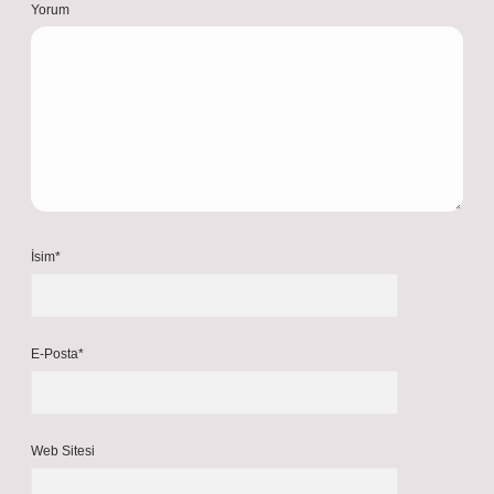
Yorum
İsim*
E-Posta*
Web Sitesi