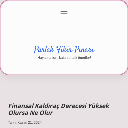
menüyü
Anasayfa
Gizlilik Politikası
Yasal Uyarı
aç
Hakkımızda
Parlak Fikir Pınarı
Hayatına ışıltı katan pratik öneriler!
Finansal Kaldıraç Derecesi Yüksek
Olursa Ne Olur
Tarih: Kasım 21, 2024