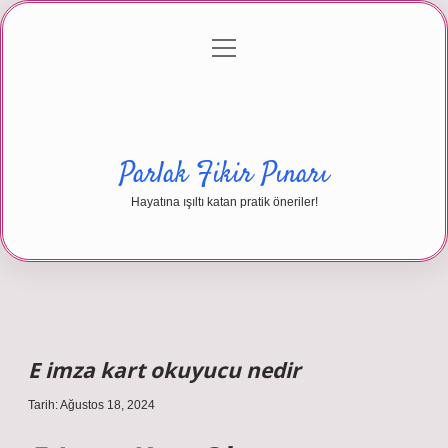
menüyü
Anasayfa
Gizlilik Politikası
Yasal Uyarı
aç
Hakkımızda
Parlak Fikir Pınarı
Hayatına ışıltı katan pratik öneriler!
E imza kart okuyucu nedir
Tarih: Ağustos 18, 2024