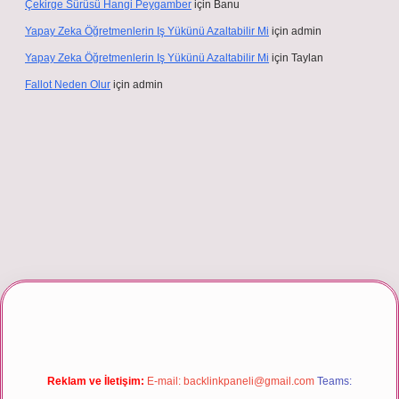
Çekirge Sürüsü Hangi Peygamber
için
Banu
Yapay Zeka Öğretmenlerin Iş Yükünü Azaltabilir Mi
için
admin
Yapay Zeka Öğretmenlerin Iş Yükünü Azaltabilir Mi
için
Taylan
Fallot Neden Olur
için
admin
xper giriş
Reklam ve İletişim:
E-mail:
backlinkpaneli@gmail.com
Teams: