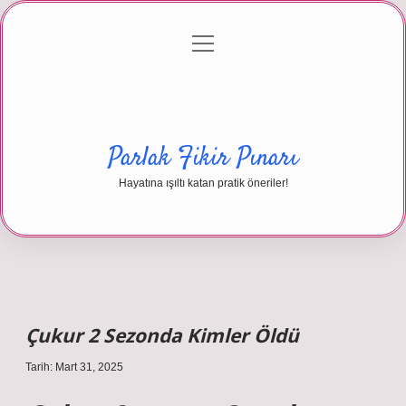
menüyü
Anasayfa
Gizlilik Politikası
Yasal Uyarı
aç
Hakkımızda
Parlak Fikir Pınarı
Hayatına ışıltı katan pratik öneriler!
Çukur 2 Sezonda Kimler Öldü
Tarih: Mart 31, 2025