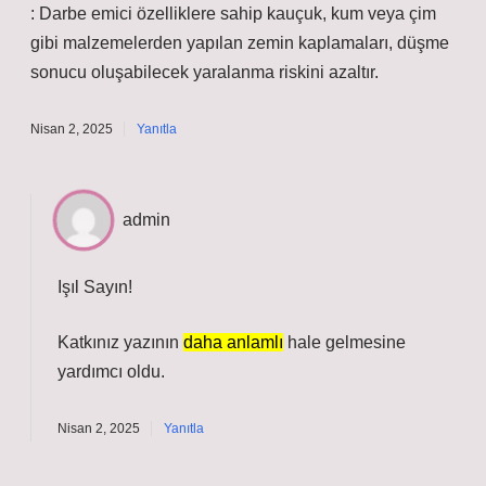
: Darbe emici özelliklere sahip kauçuk, kum veya çim
gibi malzemelerden yapılan zemin kaplamaları, düşme
sonucu oluşabilecek yaralanma riskini azaltır.
Nisan 2, 2025
Yanıtla
admin
Işıl Sayın!
Katkınız yazının
daha anlamlı
hale gelmesine
yardımcı oldu.
Nisan 2, 2025
Yanıtla