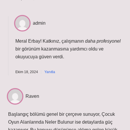
admin
Meral Erbay! Katkınız, çalışmanın
daha profesyonel
bir görünüm kazanmasına yardımcı oldu ve
okuyucuya güven verdi
.
Ekim 18, 2024
Yanıtla
Raven
Başlangıç bölümü genel bir çerçeve sunuyor, Çocuk
Oyun Alanlarında Neler Bulunur ise detaylarda güç
kazanıyor. Bu konuyu düşününce aklıma gelen küçük