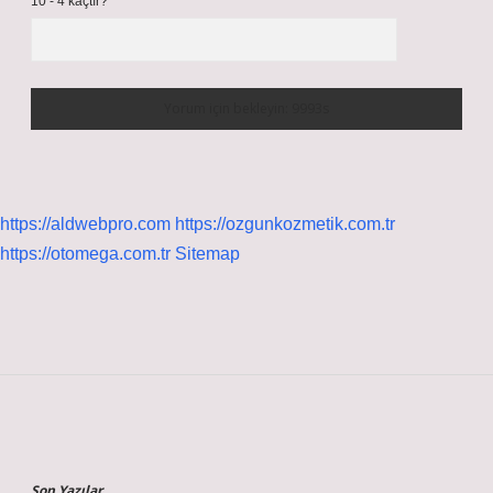
10 - 4 kaçtır?
*
https://aldwebpro.com
https://ozgunkozmetik.com.tr
https://otomega.com.tr
Sitemap
Sidebar
Son Yazılar