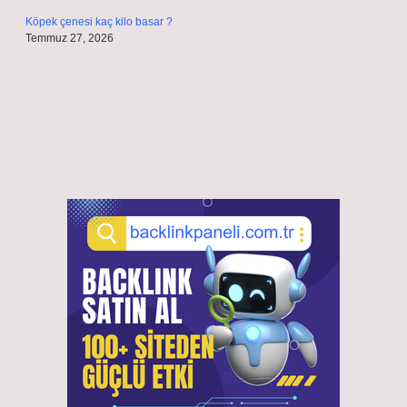
Köpek çenesi kaç kilo basar ?
Temmuz 27, 2026