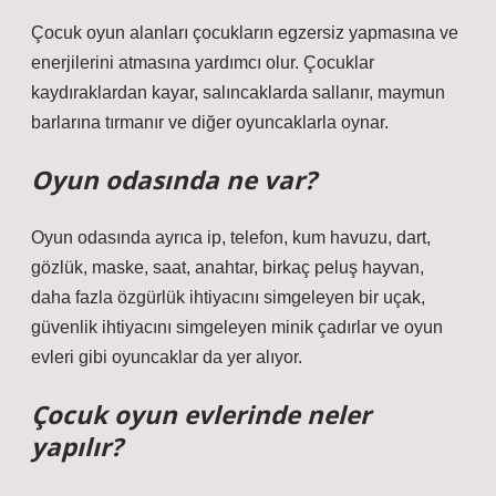
Çocuk oyun alanları çocukların egzersiz yapmasına ve
enerjilerini atmasına yardımcı olur. Çocuklar
kaydıraklardan kayar, salıncaklarda sallanır, maymun
barlarına tırmanır ve diğer oyuncaklarla oynar.
Oyun odasında ne var?
Oyun odasında ayrıca ip, telefon, kum havuzu, dart,
gözlük, maske, saat, anahtar, birkaç peluş hayvan,
daha fazla özgürlük ihtiyacını simgeleyen bir uçak,
güvenlik ihtiyacını simgeleyen minik çadırlar ve oyun
evleri gibi oyuncaklar da yer alıyor.
Çocuk oyun evlerinde neler
yapılır?