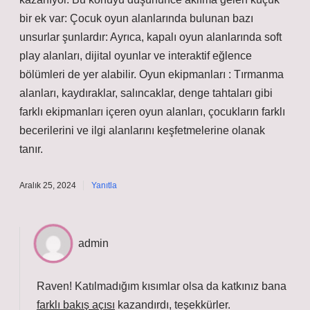
bir ek var: Çocuk oyun alanlarında bulunan bazı
unsurlar şunlardır: Ayrıca, kapalı oyun alanlarında soft
play alanları, dijital oyunlar ve interaktif eğlence
bölümleri de yer alabilir. Oyun ekipmanları : Tırmanma
alanları, kaydıraklar, salıncaklar, denge tahtaları gibi
farklı ekipmanları içeren oyun alanları, çocukların farklı
becerilerini ve ilgi alanlarını keşfetmelerine olanak
tanır.
Aralık 25, 2024
Yanıtla
admin
Raven! Katılmadığım kısımlar olsa da katkınız bana
farklı bakış açısı
kazandırdı, teşekkürler.