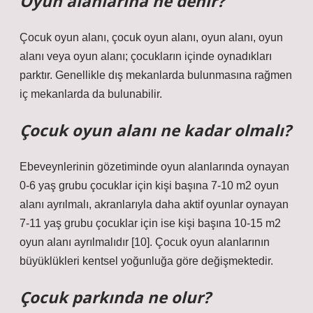
Oyun alanlarına ne denir?
Çocuk oyun alanı, çocuk oyun alanı, oyun alanı, oyun
alanı veya oyun alanı; çocukların içinde oynadıkları
parktır. Genellikle dış mekanlarda bulunmasına rağmen
iç mekanlarda da bulunabilir.
Çocuk oyun alanı ne kadar olmalı?
Ebeveynlerinin gözetiminde oyun alanlarında oynayan
0-6 yaş grubu çocuklar için kişi başına 7-10 m2 oyun
alanı ayrılmalı, akranlarıyla daha aktif oyunlar oynayan
7-11 yaş grubu çocuklar için ise kişi başına 10-15 m2
oyun alanı ayrılmalıdır [10]. Çocuk oyun alanlarının
büyüklükleri kentsel yoğunluğa göre değişmektedir.
Çocuk parkında ne olur?