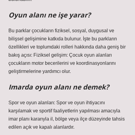
Oyun alanı ne işe yarar?
Bu parklar çocukların fiziksel, sosyal, duygusal ve
bilişsel gelişimine katkıda bulunur. İşte bu parkların
özellikleri ve toplumdaki rolleri hakkında daha geniş bir
bakış açısı: Fiziksel gelişim: Çocuk oyun alanları
çocukların motor becerilerini ve koordinasyonlarını
geliştirmelerine yardımcı olur.
Imarda oyun alanı ne demek?
Spor ve oyun alanları: Spor ve oyun ihtiyacını
karşılamak ve sportif faaliyetlerin yapılması amacıyla
imar planı kararıyla il, bölge veya ilçe düzeyinde tahsis
edilen açık ve kapalı alanlardır.