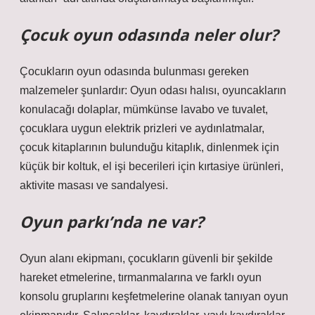
Çocuk oyun odasında neler olur?
Çocukların oyun odasında bulunması gereken
malzemeler şunlardır: Oyun odası halısı, oyuncakların
konulacağı dolaplar, mümkünse lavabo ve tuvalet,
çocuklara uygun elektrik prizleri ve aydınlatmalar,
çocuk kitaplarının bulunduğu kitaplık, dinlenmek için
küçük bir koltuk, el işi becerileri için kırtasiye ürünleri,
aktivite masası ve sandalyesi.
Oyun parkı’nda ne var?
Oyun alanı ekipmanı, çocukların güvenli bir şekilde
hareket etmelerine, tırmanmalarına ve farklı oyun
konsolu gruplarını keşfetmelerine olanak tanıyan oyun