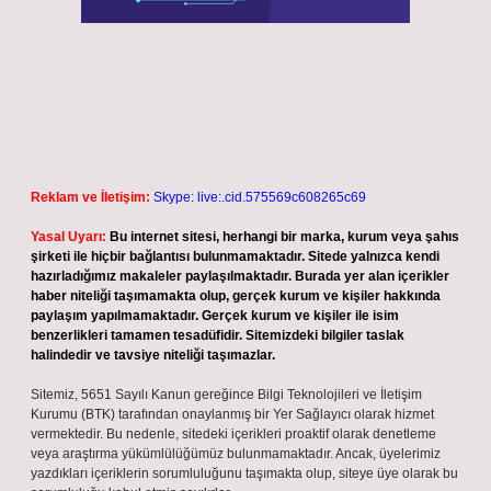
Reklam ve İletişim:
Skype: live:.cid.575569c608265c69
Yasal Uyarı:
Bu internet sitesi, herhangi bir marka, kurum veya şahıs
şirketi ile hiçbir bağlantısı bulunmamaktadır. Sitede yalnızca kendi
hazırladığımız makaleler paylaşılmaktadır. Burada yer alan içerikler
haber niteliği taşımamakta olup, gerçek kurum ve kişiler hakkında
paylaşım yapılmamaktadır. Gerçek kurum ve kişiler ile isim
benzerlikleri tamamen tesadüfidir. Sitemizdeki bilgiler taslak
halindedir ve tavsiye niteliği taşımazlar.
Sitemiz, 5651 Sayılı Kanun gereğince Bilgi Teknolojileri ve İletişim
Kurumu (BTK) tarafından onaylanmış bir Yer Sağlayıcı olarak hizmet
vermektedir. Bu nedenle, sitedeki içerikleri proaktif olarak denetleme
veya araştırma yükümlülüğümüz bulunmamaktadır. Ancak, üyelerimiz
yazdıkları içeriklerin sorumluluğunu taşımakta olup, siteye üye olarak bu