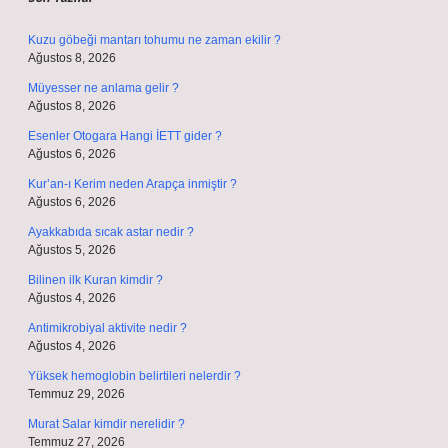
Kuzu göbeği mantarı tohumu ne zaman ekilir ?
Ağustos 8, 2026
Müyesser ne anlama gelir ?
Ağustos 8, 2026
Esenler Otogara Hangi İETT gider ?
Ağustos 6, 2026
Kur’an-ı Kerim neden Arapça inmiştir ?
Ağustos 6, 2026
Ayakkabıda sıcak astar nedir ?
Ağustos 5, 2026
Bilinen ilk Kuran kimdir ?
Ağustos 4, 2026
Antimikrobiyal aktivite nedir ?
Ağustos 4, 2026
Yüksek hemoglobin belirtileri nelerdir ?
Temmuz 29, 2026
Murat Salar kimdir nerelidir ?
Temmuz 27, 2026