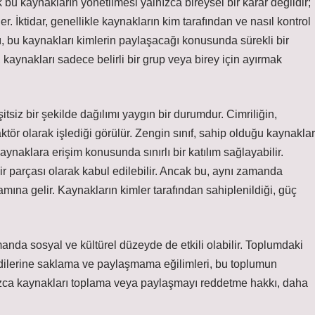
 bu kaynakların yönetilmesi yalnızca bireysel bir karar değildir;
iler. İktidar, genellikle kaynakların kim tarafından ve nasıl kontrol
sı, bu kaynakları kimlerin paylaşacağı konusunda sürekli bir
 kaynakları sadece belirli bir grup veya birey için ayırmak
itsiz bir şekilde dağılımı yaygın bir durumdur. Cimriliğin,
ktör olarak işlediği görülür. Zengin sınıf, sahip olduğu kaynaklar
ynaklara erişim konusunda sınırlı bir katılım sağlayabilir.
bir parçası olarak kabul edilebilir. Ancak bu, aynı zamanda
amına gelir. Kaynakların kimler tarafından sahiplenildiği, güç
anda sosyal ve kültürel düzeyde de etkili olabilir. Toplumdaki
endilerine saklama ve paylaşmama eğilimleri, bu toplumun
ıtsızca kaynakları toplama veya paylaşmayı reddetme hakkı, daha