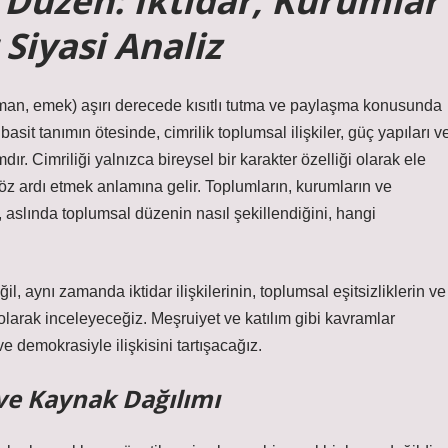
 Düzen: İktidar, Kurumlar
 Siyasi Analiz
 zaman, emek) aşırı derecede kısıtlı tutma ve paylaşma konusunda
asit tanımın ötesinde, cimrilik toplumsal ilişkiler, güç yapıları v
dır. Cimriliği yalnızca bireysel bir karakter özelliği olarak ele
öz ardı etmek anlamına gelir. Toplumların, kurumların ve
r, aslında toplumsal düzenin nasıl şekillendiğini, hangi
il, aynı zamanda iktidar ilişkilerinin, toplumsal eşitsizliklerin ve
olarak inceleyeceğiz. Meşruiyet ve katılım gibi kavramlar
ve demokrasiyle ilişkisini tartışacağız.
i ve Kaynak Dağılımı