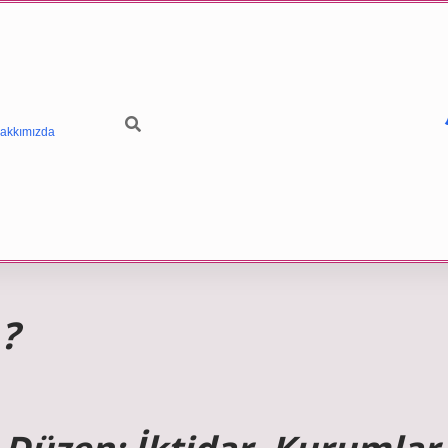
akkımızda
 ?