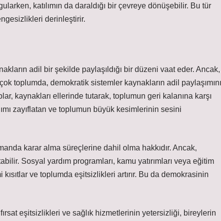
gularken, katılımın da daraldığı bir çevreye dönüşebilir. Bu tür
gesizlikleri derinleştirir.
kların adil bir şekilde paylaşıldığı bir düzeni vaat eder. Ancak,
. Birçok toplumda, demokratik sistemler kaynakların adil paylaşımın
plar, kaynakları ellerinde tutarak, toplumun geri kalanına karşı
ılımı zayıflatan ve toplumun büyük kesimlerinin sesini
manda karar alma süreçlerine dahil olma hakkıdır. Ancak,
ltabilir. Sosyal yardım programları, kamu yatırımları veya eğitim
 kısıtlar ve toplumda eşitsizlikleri artırır. Bu da demokrasinin
t eşitsizlikleri ve sağlık hizmetlerinin yetersizliği, bireylerin