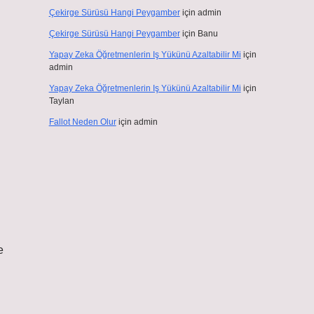
Çekirge Sürüsü Hangi Peygamber
için
admin
Çekirge Sürüsü Hangi Peygamber
için
Banu
Yapay Zeka Öğretmenlerin Iş Yükünü Azaltabilir Mi
için
admin
Yapay Zeka Öğretmenlerin Iş Yükünü Azaltabilir Mi
için
Taylan
Fallot Neden Olur
için
admin
e