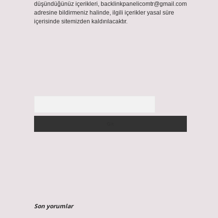
düşündüğünüz içerikleri,
backlinkpanelicomtr@gmail.com
adresine bildirmeniz halinde, ilgili içerikler yasal süre
içerisinde sitemizden kaldırılacaktır.
ı
Arama
Son yorumlar