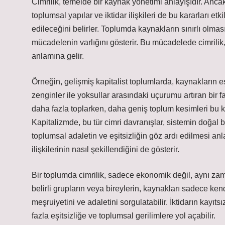
Cimrilik, temelde bir kaynak yönetimi anlayışıdır. Ancak
toplumsal yapılar ve iktidar ilişkileri de bu kararları etk
edileceğini belirler. Toplumda kaynakların sınırlı olma
mücadelenin varlığını gösterir. Bu mücadelede cimrilik,
anlamına gelir.
Örneğin, gelişmiş kapitalist toplumlarda, kaynakların eş
zenginler ile yoksullar arasındaki uçurumu artıran bir fa
daha fazla toplarken, daha geniş toplum kesimleri bu ka
Kapitalizmde, bu tür cimri davranışlar, sistemin doğal 
toplumsal adaletin ve eşitsizliğin göz ardı edilmesi anl
ilişkilerinin nasıl şekillendiğini de gösterir.
Bir toplumda cimrilik, sadece ekonomik değil, aynı zam
belirli grupların veya bireylerin, kaynakları sadece k
meşruiyetini ve adaletini sorgulatabilir. İktidarın kay
fazla eşitsizliğe ve toplumsal gerilimlere yol açabilir.