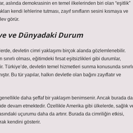
r, aslında demokrasinin en temel ilkelerinden biri olan “eşitlik”
nakları kendi lehlerine tutması, zayıf sınıfların sesini kısmaya ve
lev görür.
kiye ve Dünyadaki Durum
lerde, devletin cimri yaklaşımı birçok alanda gözlemlenebilir.
sınırlı olması, eğitimdeki fırsat eşitsizlikleri gibi durumlar,
erir. Türkiye’de, devletin temel hizmetleri sunma konusunda sınırlı
ır. Bu tür yapılar, halkın devletle olan bağını zayıflatır ve
genellikle daha şeffaf bir yaklaşım benimsenir. Ancak burada da
çüde devam etmektedir. Özellikle Amerika gibi ülkelerde, sağlık v
asındaki uçurumu daha da artırır. Burada da cimriliğin etkisi,
rak kendini gösterir.